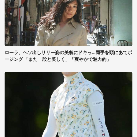
ローラ、ヘソ出しサリー姿の美貌にドキっ...両手を頭にあてポ
ージング 「また一段と美しく」「爽やかで魅力的」