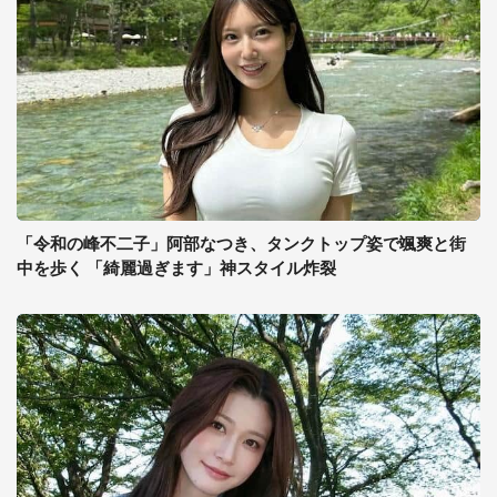
「令和の峰不二子」阿部なつき、タンクトップ姿で颯爽と街
中を歩く 「綺麗過ぎます」神スタイル炸裂