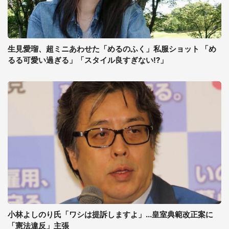
生見愛瑠、超ミニあわせた「めるのふく」私服ショット 「め
るる可愛い過ぎる」「スタイル良すぎない!?」
小林よしのり氏「ワシは提訴しますよ」...皇室典範改正案に
「憲法違反」主張