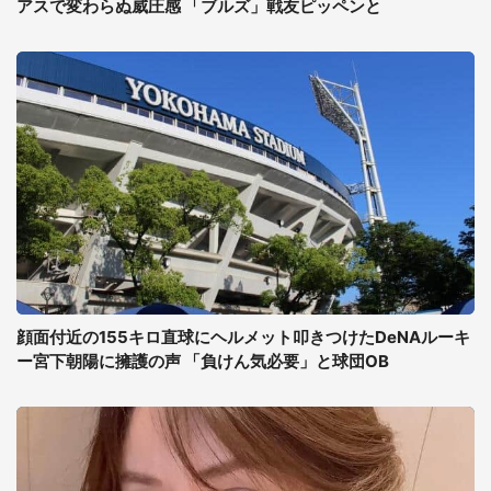
アスで変わらぬ威圧感 「ブルズ」戦友ピッペンと
顔面付近の155キロ直球にヘルメット叩きつけたDeNAルーキ
ー宮下朝陽に擁護の声 「負けん気必要」と球団OB