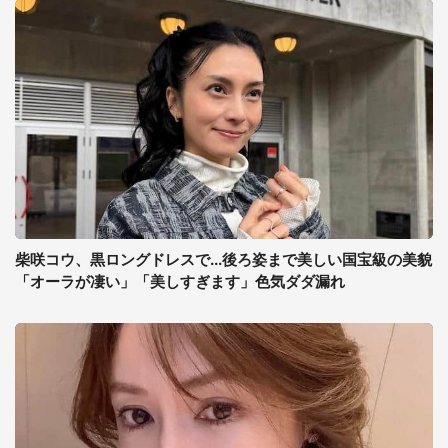
柴咲コウ、黒ロングドレスで...後ろ姿まで美しい国宝級の美貌
「オーラが凄い」「美しすぎます」色気ダダ漏れ