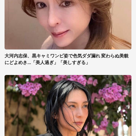
大河内志保、黒キャミワンピ姿で色気ダダ漏れ 変わらぬ美貌
にどよめき...「美人過ぎ」「美しすぎる」