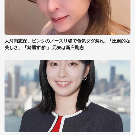
大河内志保、ピンクのノースリ姿で色気ダダ漏れ...「圧倒的な
美しさ」「綺麗すぎ!」 元夫は新庄剛志