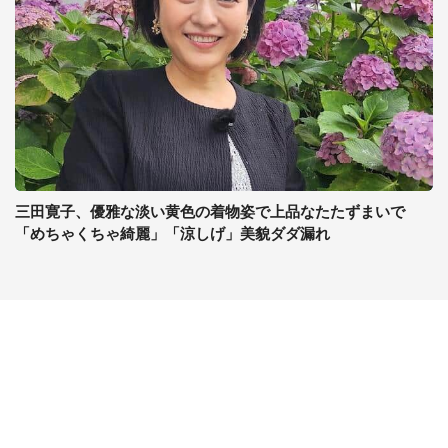
三田寛子、優雅な淡い黄色の着物姿で上品なたたずまいで
「めちゃくちゃ綺麗」「涼しげ」美貌ダダ漏れ
コンテンツ
関連サイト
最新記事一覧
J-CASTニュース
コラムざんまい
J-CASTトレンド