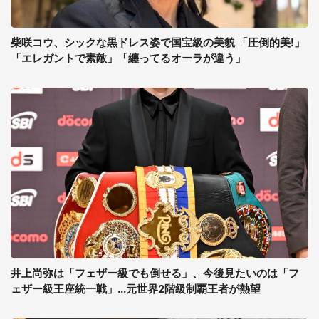
柴咲コウ、シックな黒ドレス姿で国宝級の美貌 「圧倒的美!」
「エレガントで素敵」「纏ってるオーラが違う」
井上尚弥は「フェザー級でも倒せる」、今後見たいのは「フ
ェザー級王座統一戦」...元世界2階級制覇王者が熱望