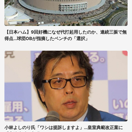
【日本ハム】9回好機になぜ代打起用したのか、連続三振で無
得点...球団OBが指摘したベンチの「選択」
小林よしのり氏「ワシは提訴しますよ」...皇室典範改正案に