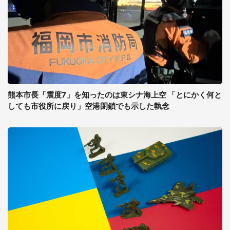
熊本市長「震度7」を知ったのは東シナ海上空 「とにかく何と
しても市役所に戻り」空港閉鎖でも示した執念