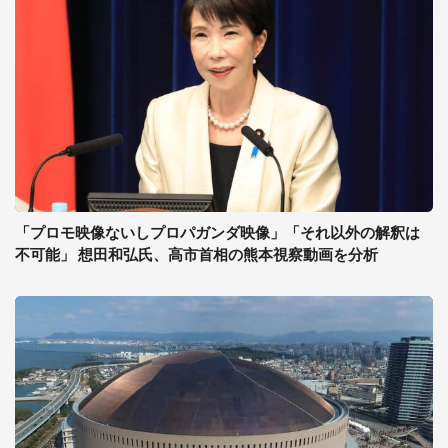
「プロモ映像ないしプロパガンダ映像」「それ以外の解釈は
不可能」 想田和弘氏、高市首相の熊本視察動画を分析