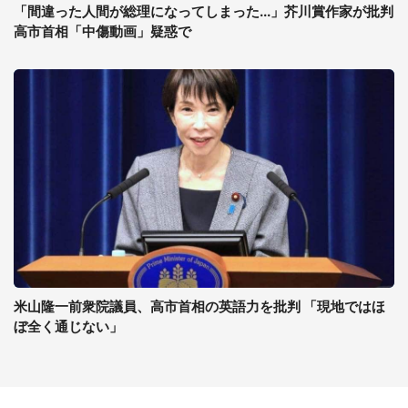
「間違った人間が総理になってしまった...」芥川賞作家が批判
高市首相「中傷動画」疑惑で
米山隆一前衆院議員、高市首相の英語力を批判 「現地ではほ
ぼ全く通じない」