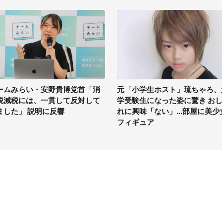
ームみらい・安野貴博党首「消
元「小学生ホスト」琉ちゃろ、
税減税には、一貫して反対して
学受験生になった姿に驚き お
ました」 説明に反響
れに興味「ない」...部屋に美少
フィギュア
イト
サイトについて