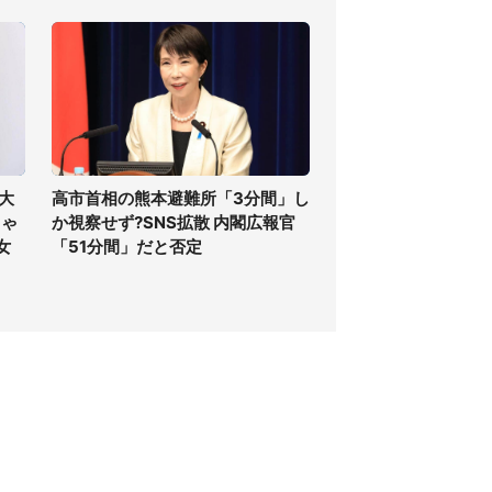
大
高市首相の熊本避難所「3分間」し
しゃ
か視察せず?SNS拡散 内閣広報官
女
「51分間」だと否定