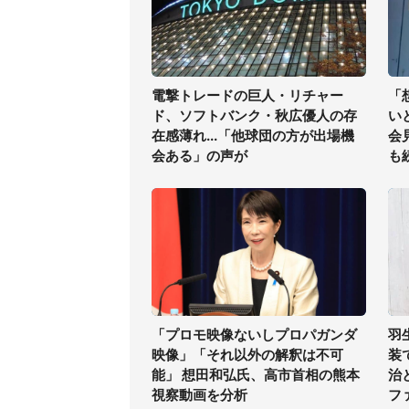
電撃トレードの巨人・リチャー
「
ド、ソフトバンク・秋広優人の存
い
在感薄れ...「他球団の方が出場機
会
会ある」の声が
も
「プロモ映像ないしプロパガンダ
羽
映像」「それ以外の解釈は不可
装
能」 想田和弘氏、高市首相の熊本
治
視察動画を分析
フ