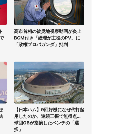
ト
高市首相の被災地視察動画が炎上
で
BGM付き「総理が主役のPV」に
「政権プロパガンダ」批判
ま
【日本ハム】9回好機になぜ代打起
法
用したのか、連続三振で無得点...
球団OBが指摘したベンチの「選
択」