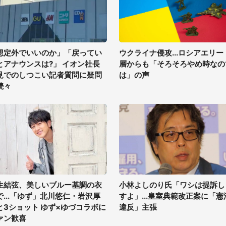
想定外でいいのか」「戻ってい
ウクライナ侵攻...ロシアエリー
とアナウンスは?」 イオン社長
層からも「そろそろやめ時なの
見でのしつこい記者質問に疑問
は」の声
続々
生結弦、美しいブルー基調の衣
小林よしのり氏「ワシは提訴し
で...「ゆず」北川悠仁・岩沢厚
すよ」...皇室典範改正案に「憲
と3ショット ゆず×ゆづコラボに
違反」主張
ァン歓喜