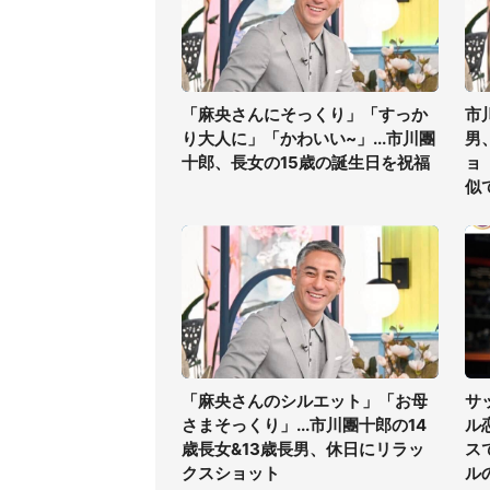
「麻央さんにそっくり」「すっか
市
り大人に」「かわいい~」...市川團
男
十郎、長女の15歳の誕生日を祝福
ョ
似
「麻央さんのシルエット」「お母
サ
さまそっくり」...市川團十郎の14
ル
歳長女&13歳長男、休日にリラッ
ス
クスショット
ル