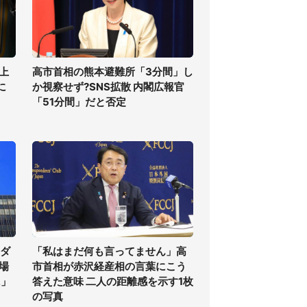
上
高市首相の熊本避難所「3分間」し
に
か視察せず?SNS拡散 内閣広報官
「51分間」だと否定
気ダ
「私はまだ何も言ってません」高
場
市首相が赤沢経産相の言葉にこう
に」
答えた意味 二人の距離感を示す1枚
の写真