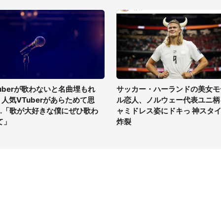
tuberが歌わないと名曲埋もれ
サッカー・ハーランドの美女モ
? 人気VTuberがあらためて思
ル恋人、ノルウェー代表ユニ柄
...「歌が大好きな僕にぜひ歌わ
ャミドレス姿にドキっ 神スタ
て」
炸裂
イト
サイトについて