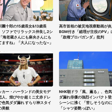
川團十郎の15歳長女&13歳長
高市首相の被災地視察動画が炎
、ソファでリラックス仲良し2シ
BGM付き「総理が主役のPV」
 「海老蔵さんにも麻央さんにも
「政権プロパガンダ」批判
てますね」「大人になったな~」
ッカー・ハーランドの美女モデ
NHK朝ドラ「風、薫る」、色
恋人、煌びやか超ミニ丈赤ドレ
ダ漏れ俳優の強烈インパクト登
で色気ダダ漏れ すらり神スタイ
シーンに沸く 「苦しそうなの
の美貌
「シャツ姿艶っぽい」