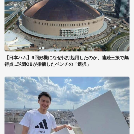
【日本ハム】9回好機になぜ代打起用したのか、連続三振で無
得点...球団OBが指摘したベンチの「選択」