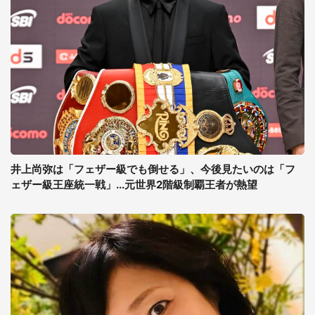
井上尚弥は「フェザー級でも倒せる」、今後見たいのは「フ
ェザー級王座統一戦」...元世界2階級制覇王者が熱望