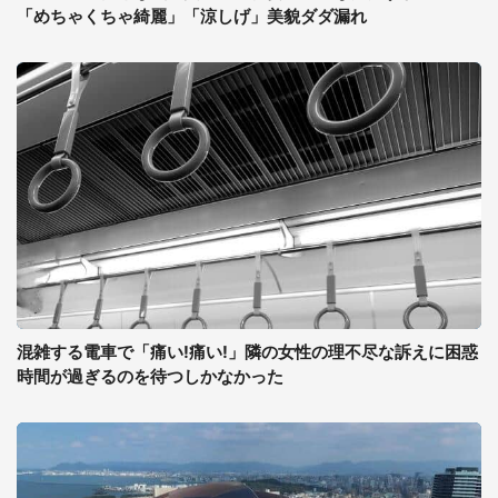
「めちゃくちゃ綺麗」「涼しげ」美貌ダダ漏れ
混雑する電車で「痛い!痛い!」隣の女性の理不尽な訴えに困惑
時間が過ぎるのを待つしかなかった