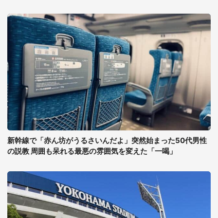
新幹線で「赤ん坊がうるさいんだよ」突然始まった50代男性
の説教 周囲も呆れる最悪の雰囲気を変えた「一喝」