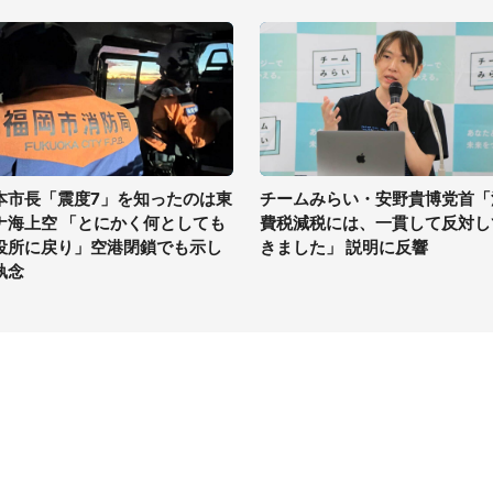
本市長「震度7」を知ったのは東
チームみらい・安野貴博党首「
ナ海上空 「とにかく何としても
費税減税には、一貫して反対し
役所に戻り」空港閉鎖でも示し
きました」 説明に反響
執念
イト
サイトについて