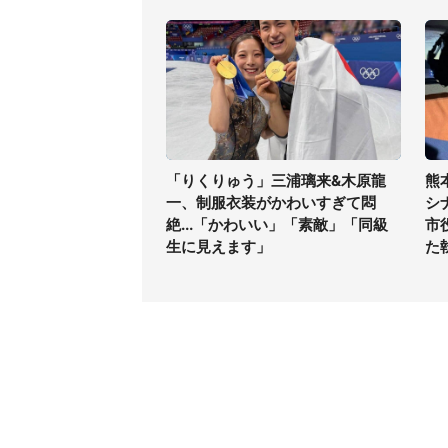
「りくりゅう」三浦璃来&木原龍
熊
一、制服衣装がかわいすぎて悶
シ
絶...「かわいい」「素敵」「同級
市
生に見えます」
た
コンテンツ
関連サ