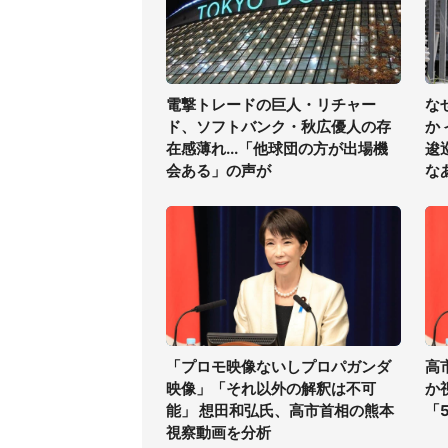
電撃トレードの巨人・リチャー
な
ド、ソフトバンク・秋広優人の存
か
在感薄れ...「他球団の方が出場機
逡
会ある」の声が
な
「プロモ映像ないしプロパガンダ
高
映像」「それ以外の解釈は不可
か
能」 想田和弘氏、高市首相の熊本
「
視察動画を分析