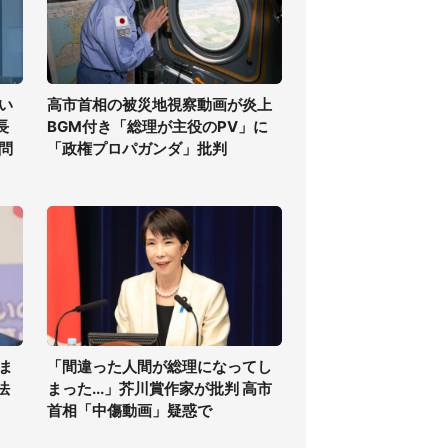
い
高市首相の被災地視察動画が炎上
長
BGM付き「総理が主役のPV」に
問
「政権プロパガンダ」批判
ま
「間違った人間が総理になってし
法
まった...」芥川賞作家が批判 高市
首相「中傷動画」疑惑で