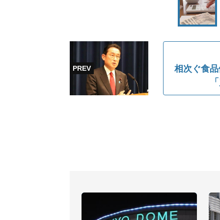
相次ぐ食品
「