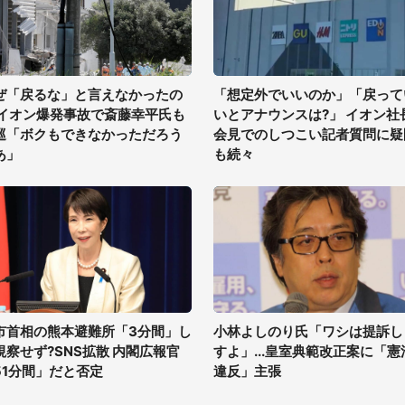
ぜ「戻るな」と言えなかったの
「想定外でいいのか」「戻って
 イオン爆発事故で斎藤幸平氏も
いとアナウンスは?」 イオン社
巡「ボクもできなかっただろう
会見でのしつこい記者質問に疑
あ」
も続々
市首相の熊本避難所「3分間」し
小林よしのり氏「ワシは提訴し
視察せず?SNS拡散 内閣広報官
すよ」...皇室典範改正案に「憲
51分間」だと否定
違反」主張