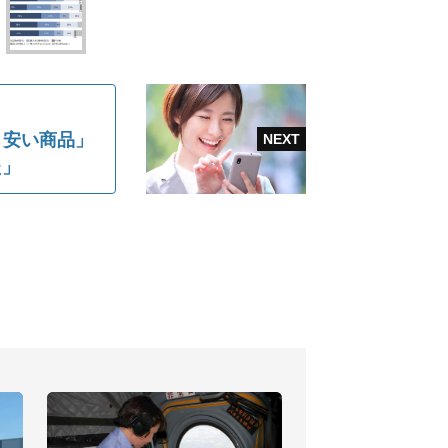
り安い商品」
た」