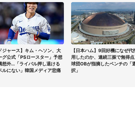
ドジャース】キム・ヘソン、大
【日本ハム】9回好機になぜ代
ーグ公式「PSロースター」予想
用したのか、連続三振で無得点..
構想外...「ライバル押し退ける
球団OBが指摘したベンチの「
ベルにない」韓国メディア悲痛
択」
イト
サイトについて
Tニュース
会社案内