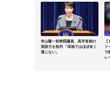
米山隆一前衆院議員、高市首相の
【
英語力を批判 「現地ではほぼ全く
リ
通じない」
で
レ
コンテンツ
関連サ
最新記事一覧
J-CAS