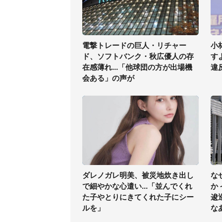
電撃トレードの巨人・リチャー
小
ド、ソフトバンク・秋広優人の存
す
在感薄れ...「他球団の方が出場機
違
会ある」の声が
ダレノガレ明美、被災地炊き出し
な
で細やかな心遣い...「並んでくれ
か
た子やとりにきてくれた子にシー
逡
ルを」
な