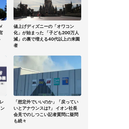
メ
値上げディズニーの「オワコン
宮
化」が始まった 「子ども200万人
必
減」の裏で増える40代以上の来園
者
レ
「想定外でいいのか」「戻ってい
ァン
いとアナウンスは?」 イオン社長
会見でのしつこい記者質問に疑問
も続々