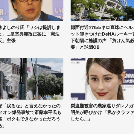
林よしのり氏「ワシは提訴しま
顔面付近の155キロ直球にヘル
よ」...皇室典範改正案に「憲法
ット叩きつけたDeNAルーキー
反」主張
下朝陽に擁護の声 「負けん気
要」と球団OB
ぜ「戻るな」と言えなかったの
梨盗難被害の農家巡りダレノガ
 イオン爆発事故で斎藤幸平氏も
明美が呼びかけ 「私がクラフ
巡「ボクもできなかっただろう
したら...」
あ」