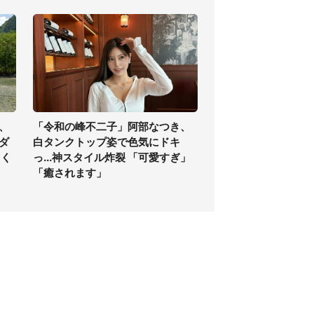
、
「令和の峰不二子」阿部なつき、
ダ
白タンクトップ姿で色気にドキ
ゃく
っ...神スタイル炸裂 「可愛すぎ」
「癒されます」