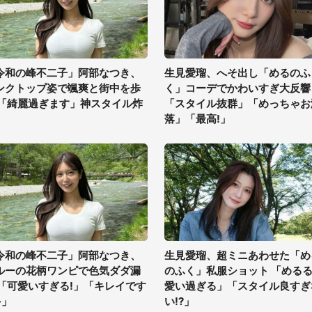
令和の峰不二子」阿部なつき、
生見愛瑠、へそ出し「めるのふ
ンクトップ姿で颯爽と街中を歩
く」コーデでかわいすぎ大反響
 「綺麗過ぎます」神スタイル炸
「スタイル抜群」「めっちゃお
落」「最高!」
令和の峰不二子」阿部なつき、
生見愛瑠、超ミニあわせた「め
ルーの花柄ワンピで色気ダダ漏
のふく」私服ショット 「める
 「可愛いすぎる!」「キレイです
愛い過ぎる」「スタイル良すぎ
~」
い!?」