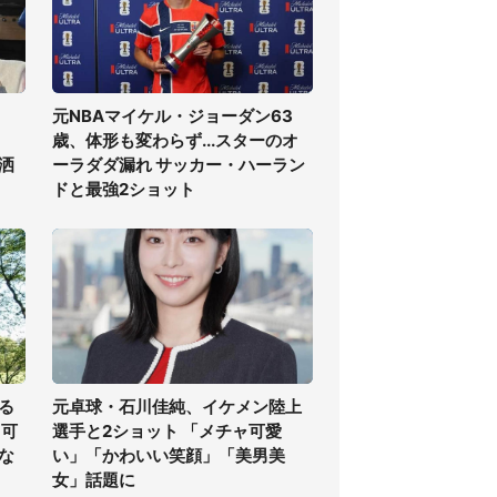
元NBAマイケル・ジョーダン63
歳、体形も変わらず...スターのオ
洒
ーラダダ漏れ サッカー・ハーラン
ドと最強2ショット
る
元卓球・石川佳純、イケメン陸上
る可
選手と2ショット 「メチャ可愛
な
い」「かわいい笑顔」「美男美
女」話題に