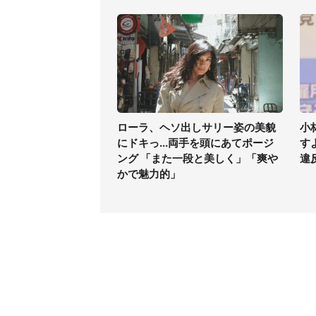
ローラ、ヘソ出しサリー姿の美貌
小
にドキっ...両手を頭にあてポージ
す
ング 「また一段と美しく」「爽や
違
かで魅力的」
コンテンツ
関連サ