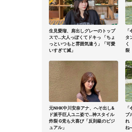
生見愛瑠、肩出しグレーのトップ
「
スで...大人っぽくてドキっ 「ちょ
タ
っといつもと雰囲気違う」「可愛
く
いすぎて滅」
裂
元NHK中川安奈アナ、へそ出し&
「
ド派手巨人ユニ姿で...神スタイル
ブ
炸裂 G党も大喜び「反則級のビジ
れ
ュアル」
ね