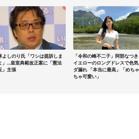
林よしのり氏「ワシは提訴しま
「令和の峰不二子」阿部なつき
よ」...皇室典範改正案に「憲法
イエローのロングドレスで色気
反」主張
ダ漏れ 「本当に最高」「めち
ちゃ可愛い」
イト
サイトについて