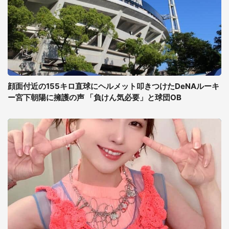
顔面付近の155キロ直球にヘルメット叩きつけたDeNAルーキ
ー宮下朝陽に擁護の声 「負けん気必要」と球団OB