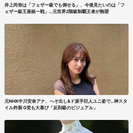
井上尚弥は「フェザー級でも倒せる」、今後見たいのは「フ
ェザー級王座統一戦」...元世界2階級制覇王者が熱望
元NHK中川安奈アナ、へそ出し&ド派手巨人ユニ姿で...神スタ
イル炸裂 G党も大喜び「反則級のビジュアル」