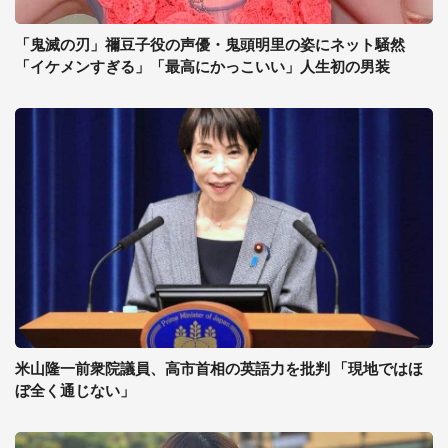
「鬼滅の刃」禰豆子役の声優・鬼頭明里の姿にネット騒然
「イケメンすぎる」「最高にかっこいい」人生初の男装
米山隆一前衆院議員、高市首相の英語力を批判 「現地ではほ
ぼ全く通じない」