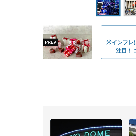
米インフレ
注目！