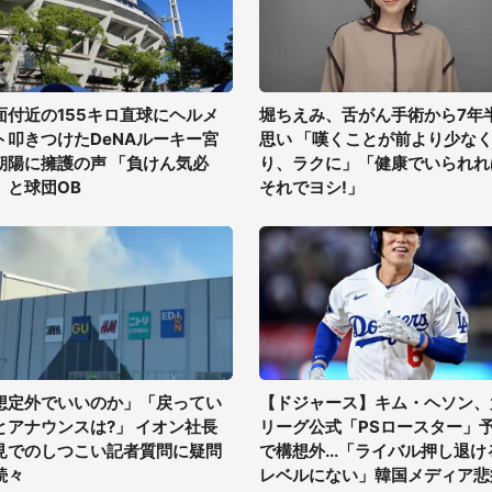
面付近の155キロ直球にヘルメ
堀ちえみ、舌がん手術から7年
ト叩きつけたDeNAルーキー宮
思い 「嘆くことが前より少な
朝陽に擁護の声 「負けん気必
り、ラクに」「健康でいられれ
」と球団OB
それでヨシ!」
想定外でいいのか」「戻ってい
【ドジャース】キム・ヘソン、
とアナウンスは?」 イオン社長
リーグ公式「PSロースター」
見でのしつこい記者質問に疑問
で構想外...「ライバル押し退け
続々
レベルにない」韓国メディア悲