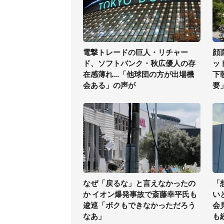
電撃トレードの巨人・リチャー
顔
ド、ソフトバンク・秋広優人の存
ッ
在感薄れ...「他球団の方が出場機
下
会ある」の声が
要
なぜ「戻るな」と言えなかったの
「
か イオン爆発事故で斎藤幸平氏も
い
逡巡「ボクもできなかっただろう
会
なあ」
も