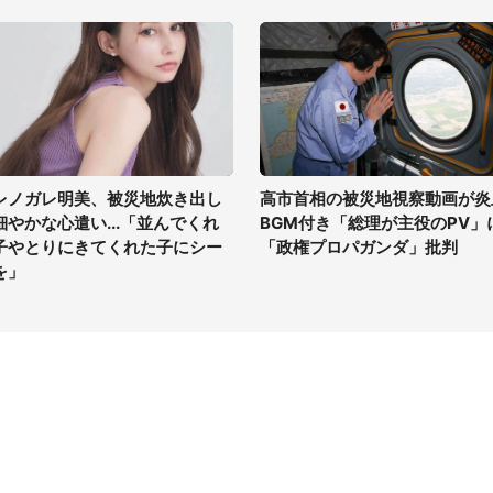
レノガレ明美、被災地炊き出し
高市首相の被災地視察動画が炎
細やかな心遣い...「並んでくれ
BGM付き「総理が主役のPV」
子やとりにきてくれた子にシー
「政権プロパガンダ」批判
を」
イト
サイトについて