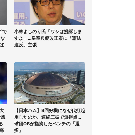
半で
小林よしのり氏「ワシは提訴しま
くな
すよ」...皇室典範改正案に「憲法
ば
違反」主張
大
【日本ハム】9回好機になぜ代打起
予想
用したのか、連続三振で無得点...
る
球団OBが指摘したベンチの「選
痛
択」