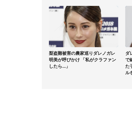
梨盗難被害の農家巡りダレノガレ
ダ
明美が呼びかけ 「私がクラファン
で
したら...」
た
ル
コンテンツ
関連サ