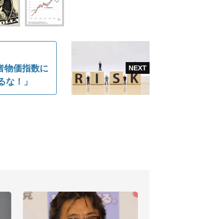
者物価指数に
るな！」