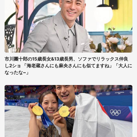
市川團十郎の15歳長女&13歳長男、ソファでリラックス仲良
し2ショ 「海老蔵さんにも麻央さんにも似てますね」「大人に
なったな~」