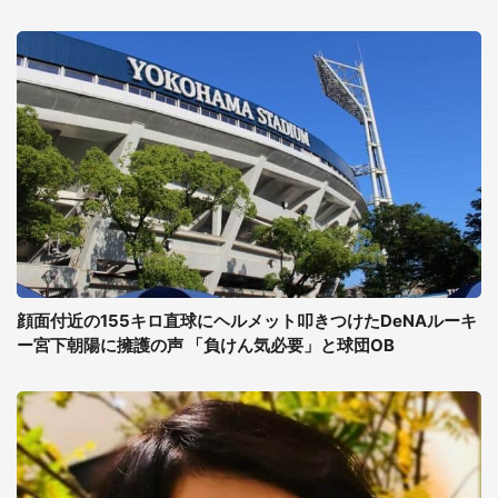
顔面付近の155キロ直球にヘルメット叩きつけたDeNAルーキ
ー宮下朝陽に擁護の声 「負けん気必要」と球団OB