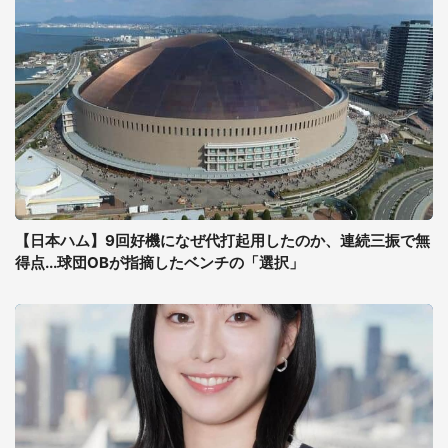
【日本ハム】9回好機になぜ代打起用したのか、連続三振で無
得点...球団OBが指摘したベンチの「選択」