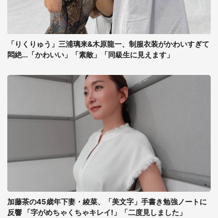
「りくりゅう」三浦璃来&木原龍一、制服衣装がかわいすぎて
悶絶...「かわいい」「素敵」「同級生に見えます」
加藤茶の45歳年下妻・綾菜、「美文字」手書き勉強ノートに
反響 「字がめちゃくちゃキレイ!」「二度見しました」