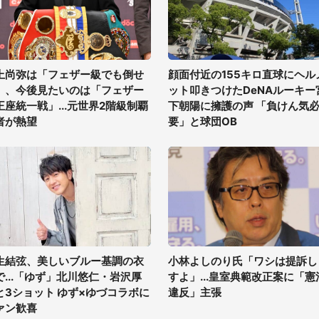
上尚弥は「フェザー級でも倒せ
顔面付近の155キロ直球にヘル
」、今後見たいのは「フェザー
ット叩きつけたDeNAルーキー
王座統一戦」...元世界2階級制覇
下朝陽に擁護の声 「負けん気
者が熱望
要」と球団OB
生結弦、美しいブルー基調の衣
小林よしのり氏「ワシは提訴し
で...「ゆず」北川悠仁・岩沢厚
すよ」...皇室典範改正案に「憲
と3ショット ゆず×ゆづコラボに
違反」主張
ァン歓喜