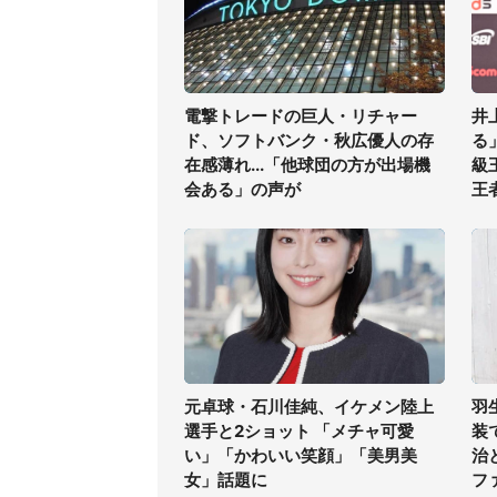
電撃トレードの巨人・リチャー
井
ド、ソフトバンク・秋広優人の存
る
在感薄れ...「他球団の方が出場機
級
会ある」の声が
王
元卓球・石川佳純、イケメン陸上
羽
選手と2ショット 「メチャ可愛
装
い」「かわいい笑顔」「美男美
治
女」話題に
フ