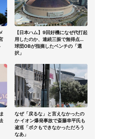
メ
【日本ハム】9回好機になぜ代打起
宮
用したのか、連続三振で無得点...
必
球団OBが指摘したベンチの「選
択」
ま
なぜ「戻るな」と言えなかったの
法
か イオン爆発事故で斎藤幸平氏も
逡巡「ボクもできなかっただろう
なあ」