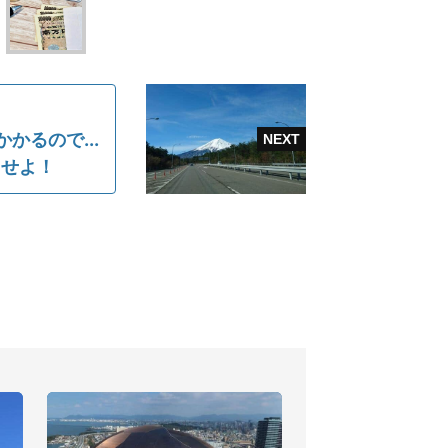
かるので...
目せよ！