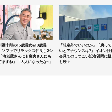
川團十郎の15歳長女&13歳長
「想定外でいいのか」「戻って
、ソファでリラックス仲良し2シ
いとアナウンスは?」 イオン社
 「海老蔵さんにも麻央さんにも
会見でのしつこい記者質問に疑
てますね」「大人になったな~」
も続々
イト
サイトについて