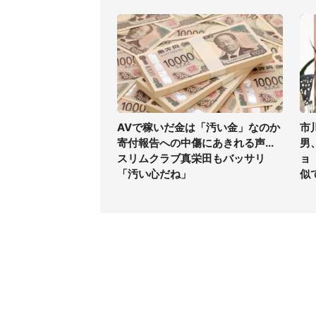
AVで稼いだ金は「汚い金」なのか
市
寄付報告への中傷にあきれる声...
男
スリムクラブ真栄田もバッサリ
ョ
「汚い心だね」
似
コンテンツ
関連サ