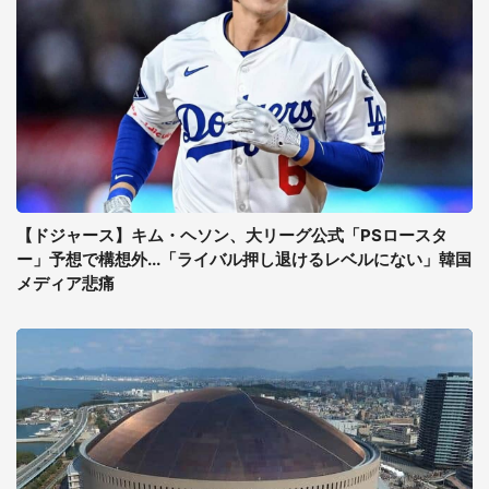
【ドジャース】キム・ヘソン、大リーグ公式「PSロースタ
ー」予想で構想外...「ライバル押し退けるレベルにない」韓国
メディア悲痛