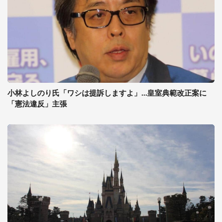
小林よしのり氏「ワシは提訴しますよ」...皇室典範改正案に
「憲法違反」主張