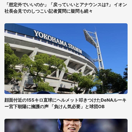
「想定外でいいのか」「戻っていいとアナウンスは?」 イオン
社長会見でのしつこい記者質問に疑問も続々
顔面付近の155キロ直球にヘルメット叩きつけたDeNAルーキ
ー宮下朝陽に擁護の声 「負けん気必要」と球団OB