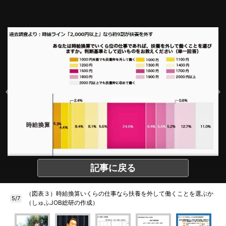
記事に戻る
（図表３）時給換算いくらの仕事なら扶養を外して働くことを選ぶか
5/7
（しゅふJOB総研の作成）