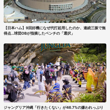
【日本ハム】9回好機になぜ代打起用したのか、連続三振で無
得点...球団OBが指摘したベンチの「選択」
ジャングリア沖縄「行きたくない」が46.7%の嫌われっぷり