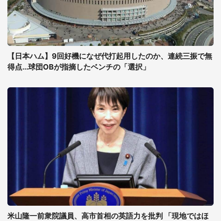
【日本ハム】9回好機になぜ代打起用したのか、連続三振で無
得点...球団OBが指摘したベンチの「選択」
米山隆一前衆院議員、高市首相の英語力を批判 「現地ではほ