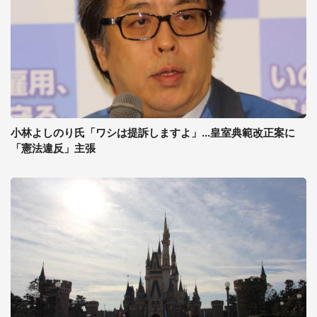
小林よしのり氏「ワシは提訴しますよ」...皇室典範改正案に
「憲法違反」主張