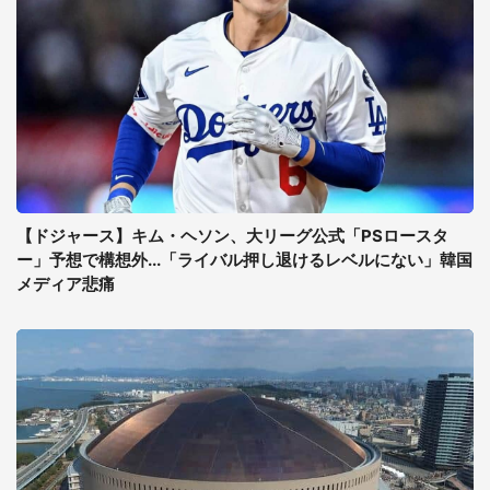
【ドジャース】キム・ヘソン、大リーグ公式「PSロースタ
ー」予想で構想外...「ライバル押し退けるレベルにない」韓国
メディア悲痛