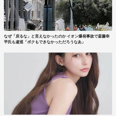
なぜ「戻るな」と言えなかったのか イオン爆発事故で斎藤幸
平氏も逡巡「ボクもできなかっただろうなあ」