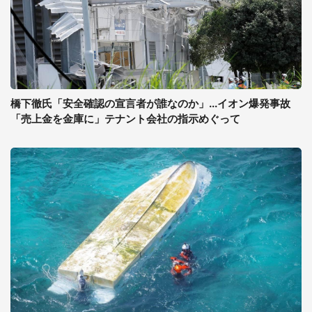
橋下徹氏「安全確認の宣言者が誰なのか」...イオン爆発事故
「売上金を金庫に」テナント会社の指示めぐって