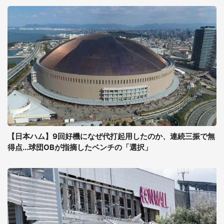
【日本ハム】9回好機になぜ代打起用したのか、連続三振で無
得点...球団OBが指摘したベンチの「選択」