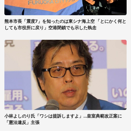
熊本市長「震度7」を知ったのは東シナ海上空 「とにかく何と
しても市役所に戻り」空港閉鎖でも示した執念
小林よしのり氏「ワシは提訴しますよ」...皇室典範改正案に
「憲法違反」主張