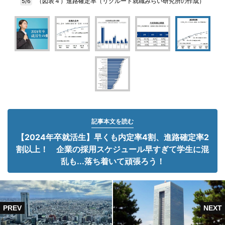
（図表４）進路確定率（リクルート就職みらい研究所の作成）
5/6
記事本文を読む
【2024年卒就活生】早くも内定率4割、進路確定率2
割以上！ 企業の採用スケジュール早すぎて学生に混
乱も...落ち着いて頑張ろう！