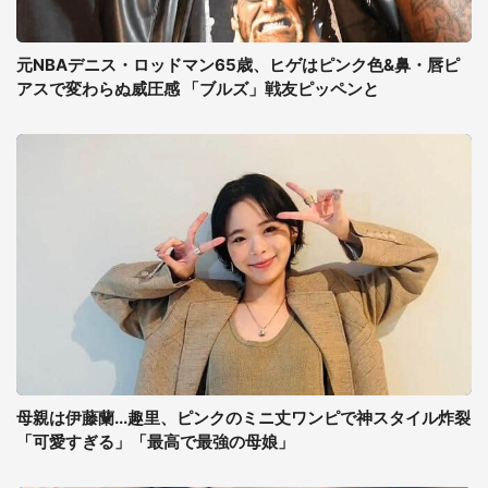
元NBAデニス・ロッドマン65歳、ヒゲはピンク色&鼻・唇ピ
アスで変わらぬ威圧感 「ブルズ」戦友ピッペンと
母親は伊藤蘭...趣里、ピンクのミニ丈ワンピで神スタイル炸裂
「可愛すぎる」「最高で最強の母娘」