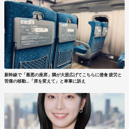
新幹線で「最悪の座席」隣が大股広げてこちらに侵食 疲労と
苦痛の移動...「席を変えて」と車掌に訴え