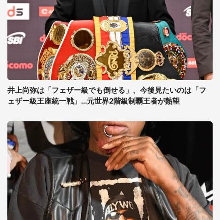
井上尚弥は「フェザー級でも倒せる」、今後見たいのは「フ
ェザー級王座統一戦」...元世界2階級制覇王者が熱望