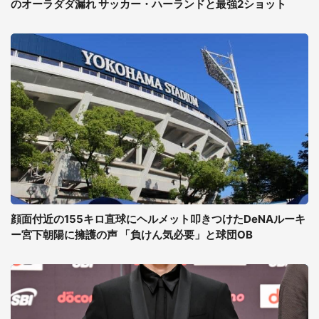
のオーラダダ漏れ サッカー・ハーランドと最強2ショット
顔面付近の155キロ直球にヘルメット叩きつけたDeNAルーキ
ー宮下朝陽に擁護の声 「負けん気必要」と球団OB