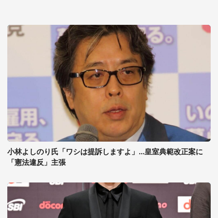
小林よしのり氏「ワシは提訴しますよ」...皇室典範改正案に
「憲法違反」主張