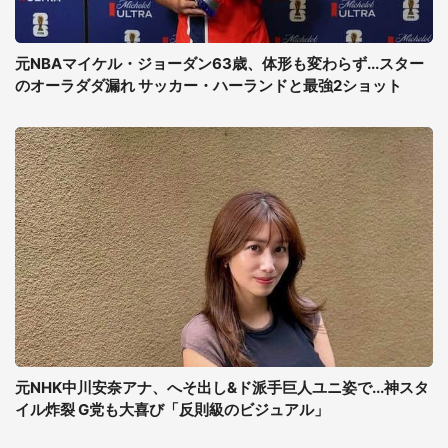
元NBAマイケル・ジョーダン63歳、体形も変わらず...スター
のオーラダダ漏れ サッカー・ハーランドと最強2ショット
元NHK中川安奈アナ、へそ出し&ド派手巨人ユニ姿で...神スタ
イル炸裂 G党も大喜び「反則級のビジュアル」