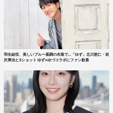
羽生結弦、美しいブルー基調の衣装で...「ゆず」北川悠仁・岩
沢厚治と3ショット ゆず×ゆづコラボにファン歓喜