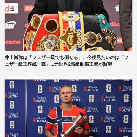
井上尚弥は「フェザー級でも倒せる」、今後見たいのは「フ
ェザー級王座統一戦」...元世界2階級制覇王者が熱望