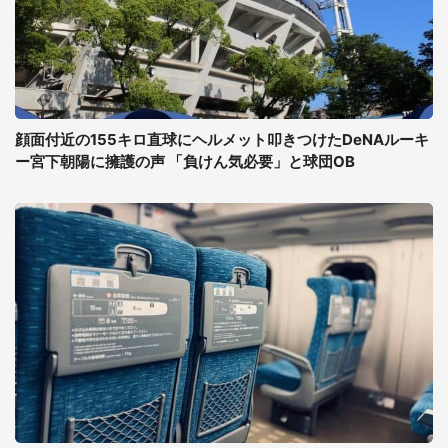
顔面付近の155キロ直球にヘルメット叩きつけたDeNAルーキ
ー宮下朝陽に擁護の声 「負けん気必要」と球団OB