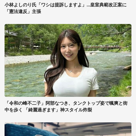
小林よしのり氏「ワシは提訴しますよ」...皇室典範改正案に
「憲法違反」主張
「令和の峰不二子」阿部なつき、タンクトップ姿で颯爽と街
中を歩く 「綺麗過ぎます」神スタイル炸裂