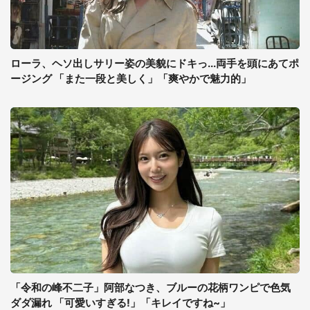
ローラ、ヘソ出しサリー姿の美貌にドキっ...両手を頭にあてポ
ージング 「また一段と美しく」「爽やかで魅力的」
「令和の峰不二子」阿部なつき、ブルーの花柄ワンピで色気
ダダ漏れ 「可愛いすぎる!」「キレイですね~」