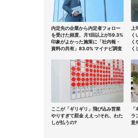
内定先の企業から内定者フォロー
上
を受けた頻度、月1回以上が59.3%
く
印象がよかった施策に「社内報・
く
資料の共有」83.0% マイナビ調査
く
ここが「ギリギリ」飛び込み営業
「
やりすぎて罰金 ええっ!それ、わた
ラ
しが払うの?
意