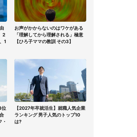
由
お声がかからないのはワケがある
、2
「理解してから理解される」極意
、1
【ひろ子ママの教訓 その3】
3位
【2027年卒就活生】就職人気企業
合
ランキング 男子人気のトップ10
フ・
は?