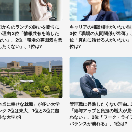
司からのランチの誘いを断りに
キャリアの相談相手がいない理
い理由 3位「情報共有を逃した
3位「職場の人間関係が希薄」
ない」、2位「職場の雰囲気を悪
位「真剣に話せる人がいない」
したくない」、1位は?
位は?
本当に幸せな就職」が多い大学
管理職に昇進したくない理由...
ンク 2位は東大、1位と3位に超
「給与アップと負担の増大が見
外な大学が!
わない」、2位「ワーク・ライ
バランスが崩れる」、1位は?