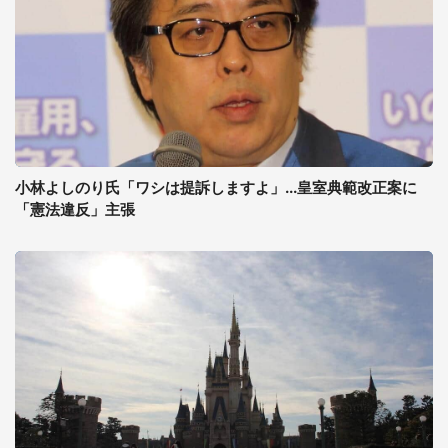
小林よしのり氏「ワシは提訴しますよ」...皇室典範改正案に
「憲法違反」主張