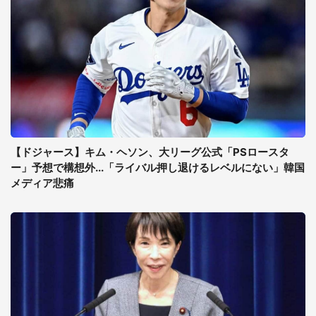
【ドジャース】キム・ヘソン、大リーグ公式「PSロースタ
ー」予想で構想外...「ライバル押し退けるレベルにない」韓国
メディア悲痛