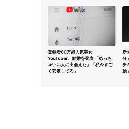
登録者60万超人気美女
新
YouTuber、結婚を発表 「めっち
分
ゃいい人に出会えた」「私今すご
チ
く安定してる」
動
コンテンツ
関連サ