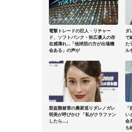
電撃トレードの巨人・リチャー
ダ
ド、ソフトバンク・秋広優人の存
で
在感薄れ...「他球団の方が出場機
た
会ある」の声が
ル
梨盗難被害の農家巡りダレノガレ
「
明美が呼びかけ 「私がクラファン
い
したら...」
会
も