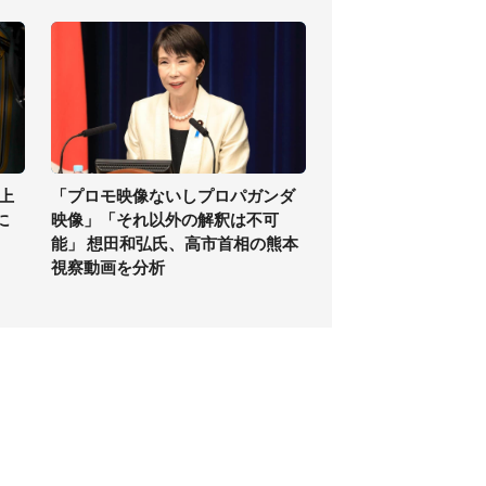
上
「プロモ映像ないしプロパガンダ
に
映像」「それ以外の解釈は不可
能」 想田和弘氏、高市首相の熊本
視察動画を分析