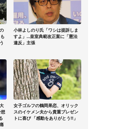
の
小林よしのり氏「ワシは提訴しま
氏も
すよ」...皇室典範改正案に「憲法
う
違反」主張
大
女子ゴルフの鶴岡果恋、オリック
予想
スのイケメン夫から貴重プレゼン
る
トに喜び 「感動をありがとう!!」
痛