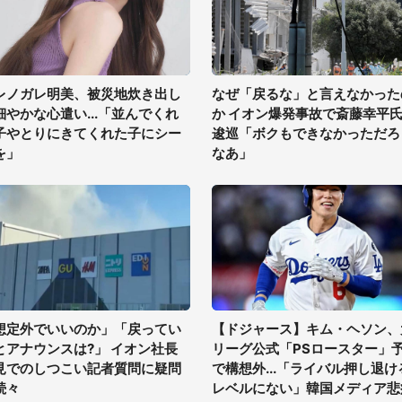
レノガレ明美、被災地炊き出し
なぜ「戻るな」と言えなかった
細やかな心遣い...「並んでくれ
か イオン爆発事故で斎藤幸平
子やとりにきてくれた子にシー
逡巡「ボクもできなかっただろ
を」
なあ」
想定外でいいのか」「戻ってい
【ドジャース】キム・ヘソン、
とアナウンスは?」 イオン社長
リーグ公式「PSロースター」
見でのしつこい記者質問に疑問
で構想外...「ライバル押し退け
続々
レベルにない」韓国メディア悲