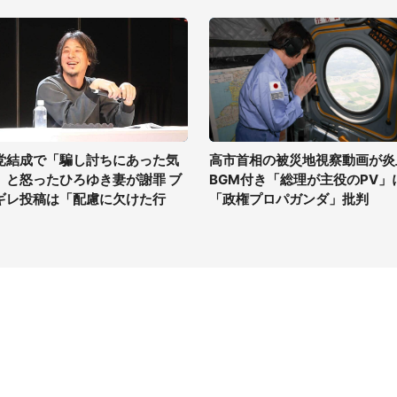
党結成で「騙し討ちにあった気
高市首相の被災地視察動画が炎
」と怒ったひろゆき妻が謝罪 ブ
BGM付き「総理が主役のPV」
ギレ投稿は「配慮に欠けた行
「政権プロパガンダ」批判
」
イト
サイトについて