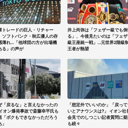
撃トレードの巨人・リチャー
井上尚弥は「フェザー級でも倒
、ソフトバンク・秋広優人の存
る」、今後見たいのは「フェザ
感薄れ...「他球団の方が出場機
級王座統一戦」...元世界2階級
ある」の声が
王者が熱望
ぜ「戻るな」と言えなかったの
「想定外でいいのか」「戻って
 イオン爆発事故で斎藤幸平氏も
いとアナウンスは?」 イオン社
巡「ボクもできなかっただろう
会見でのしつこい記者質問に疑
あ」
も続々