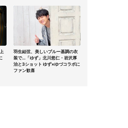
上
羽生結弦、美しいブルー基調の衣
に
装で...「ゆず」北川悠仁・岩沢厚
治と3ショット ゆず×ゆづコラボに
ファン歓喜