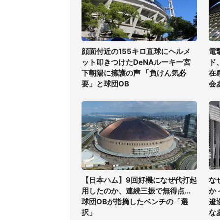
顔面付近の155キロ直球にヘルメ
電
ット叩きつけたDeNAルーキー宮
ド
下朝陽に擁護の声 「負けん気必
在
要」と球団OB
会
【日本ハム】9回好機になぜ代打起
な
用したのか、連続三振で無得点...
か
球団OBが指摘したベンチの「選
逡
択」
な