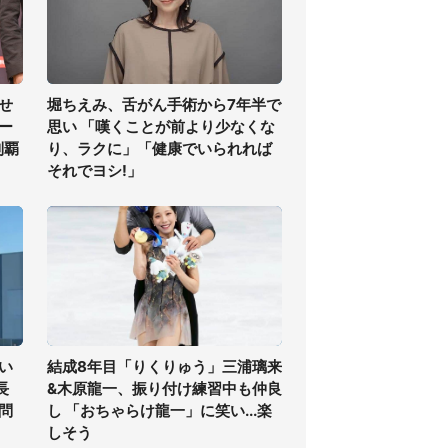
せ
堀ちえみ、舌がん手術から7年半で
ー
思い 「嘆くことが前より少なくな
制覇
り、ラクに」「健康でいられれば
それでヨシ!」
い
結成8年目「りくりゅう」三浦璃来
長
&木原龍一、振り付け練習中も仲良
問
し 「おちゃらけ龍一」に笑い...楽
しそう