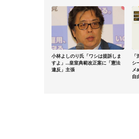
小林よしのり氏「ワシは提訴しま
「
すよ」...皇室典範改正案に「憲法
シ
違反」主張
メ
自
コンテンツ
関連サ