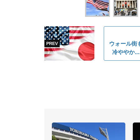
ウォール街
冷ややか.