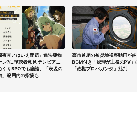
深夜帯とはいえ問題」違法薬物
高市首相の被災地視察動画が炎
ーン?に視聴者意見 テレビアニ
BGM付き「総理が主役のPV」
めぐりBPOでも議論、「表現の
「政権プロパガンダ」批判
由」範囲内の指摘も
イト
サイトについて