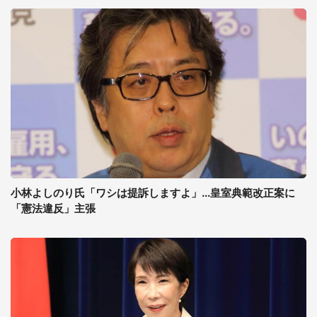
小林よしのり氏「ワシは提訴しますよ」...皇室典範改正案に
「憲法違反」主張