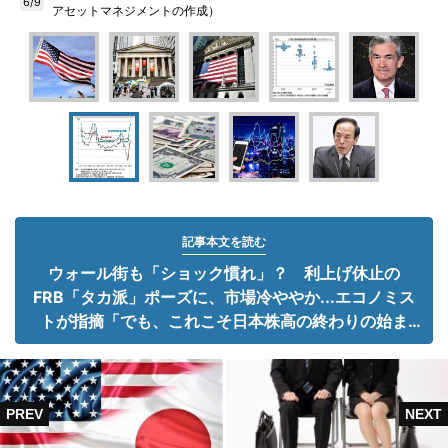
6/9
アセットマネジメントの作成）
記事本文を読む
ウォール街も「ショック慣れ」？ 利上げ休止の
FRB「タカ派」ポーズに、市場冷ややか...エコノミス
トが指摘「でも、これこそ日本株高の終わりの始ま
り」