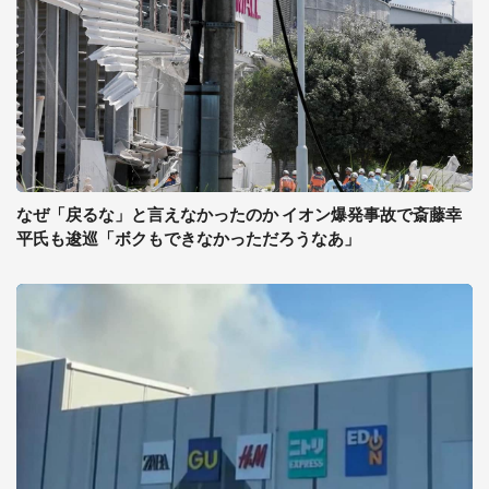
なぜ「戻るな」と言えなかったのか イオン爆発事故で斎藤幸
平氏も逡巡「ボクもできなかっただろうなあ」