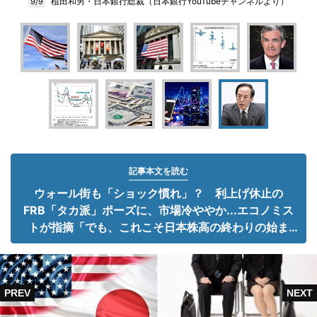
植田和男・日本銀行総裁（日本銀行YouTubeチャンネルより）
9/9
記事本文を読む
ウォール街も「ショック慣れ」？ 利上げ休止の
FRB「タカ派」ポーズに、市場冷ややか...エコノミス
トが指摘「でも、これこそ日本株高の終わりの始ま
り」