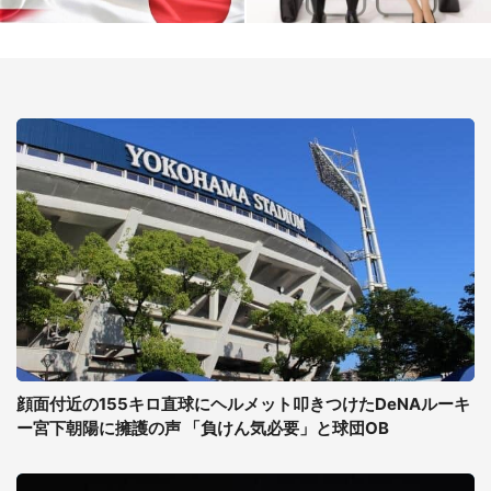
顔面付近の155キロ直球にヘルメット叩きつけたDeNAルーキ
ー宮下朝陽に擁護の声 「負けん気必要」と球団OB