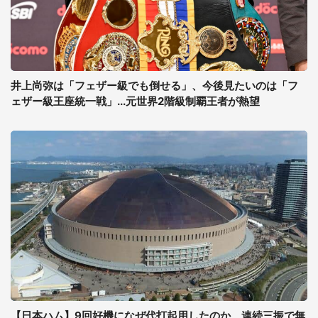
井上尚弥は「フェザー級でも倒せる」、今後見たいのは「フ
ェザー級王座統一戦」...元世界2階級制覇王者が熱望
【日本ハム】9回好機になぜ代打起用したのか、連続三振で無