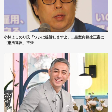
小林よしのり氏「ワシは提訴しますよ」...皇室典範改正案に
「憲法違反」主張