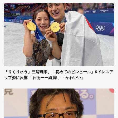
「りくりゅう」三浦璃来、「初めてのピンヒール」&ドレスア
ップ姿に反響 「わあーー綺麗!」「かわいい」