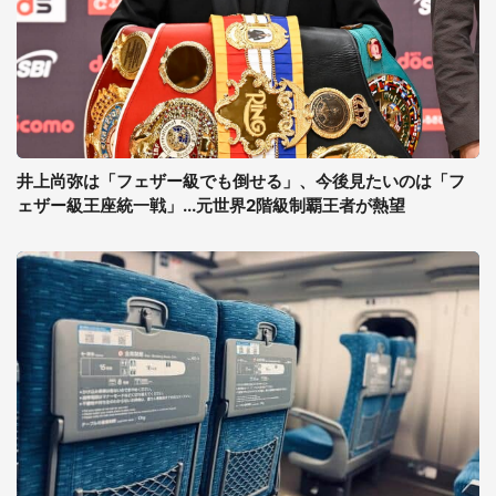
井上尚弥は「フェザー級でも倒せる」、今後見たいのは「フ
ェザー級王座統一戦」...元世界2階級制覇王者が熱望