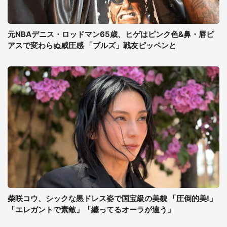
元NBAデニス・ロッドマン65歳、ヒゲはピンク色&鼻・唇ピ
アスで変わらぬ威圧感 「ブルズ」戦友ピッペンと
柴咲コウ、シックな黒ドレス姿で国宝級の美貌 「圧倒的美!」
「エレガントで素敵」「纏ってるオーラが違う」