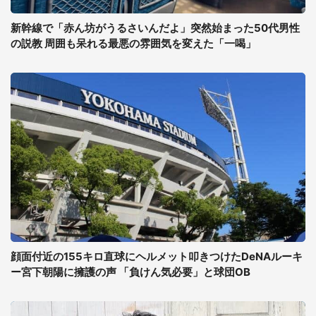
新幹線で「赤ん坊がうるさいんだよ」突然始まった50代男性
の説教 周囲も呆れる最悪の雰囲気を変えた「一喝」
顔面付近の155キロ直球にヘルメット叩きつけたDeNAルーキ
ー宮下朝陽に擁護の声 「負けん気必要」と球団OB