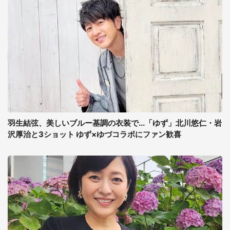
羽生結弦、美しいブルー基調の衣装で...「ゆず」北川悠仁・岩
沢厚治と3ショット ゆず×ゆづコラボにファン歓喜