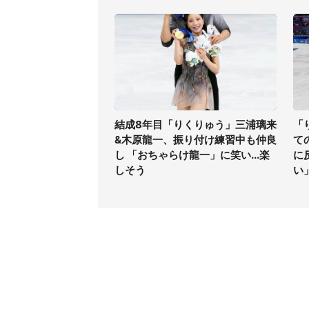
結成8年目「りくりゅう」三浦璃来
「
&木原龍一、振り付け練習中も仲良
て
し 「おちゃらけ龍一」に笑い...楽
に
しそう
い
コンテンツ
関連サ