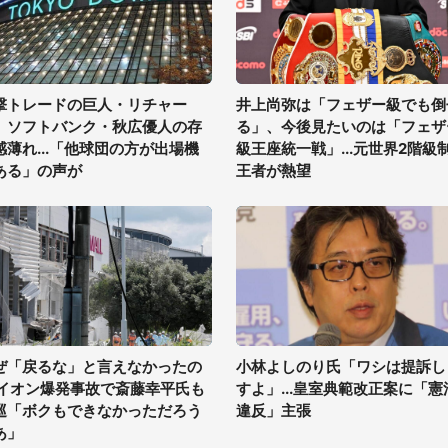
撃トレードの巨人・リチャー
井上尚弥は「フェザー級でも倒
、ソフトバンク・秋広優人の存
る」、今後見たいのは「フェザ
感薄れ...「他球団の方が出場機
級王座統一戦」...元世界2階級
ある」の声が
王者が熱望
ぜ「戻るな」と言えなかったの
小林よしのり氏「ワシは提訴し
 イオン爆発事故で斎藤幸平氏も
すよ」...皇室典範改正案に「憲
巡「ボクもできなかっただろう
違反」主張
あ」