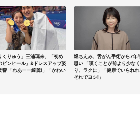
りくりゅう」三浦璃来、「初め
堀ちえみ、舌がん手術から7年
のピンヒール」&ドレスアップ姿
思い 「嘆くことが前より少な
反響 「わあーー綺麗!」「かわい
り、ラクに」「健康でいられれ
」
それでヨシ!」
イト
サイトについて