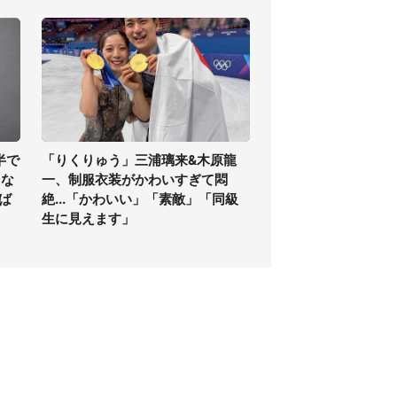
半で
「りくりゅう」三浦璃来&木原龍
くな
一、制服衣装がかわいすぎて悶
ば
絶...「かわいい」「素敵」「同級
生に見えます」