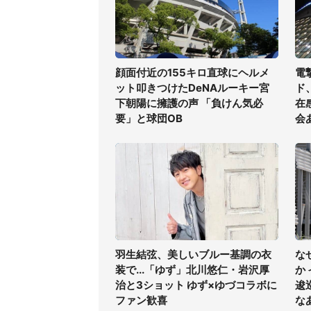
顔面付近の155キロ直球にヘルメ
電
ット叩きつけたDeNAルーキー宮
ド
下朝陽に擁護の声 「負けん気必
在
要」と球団OB
会
羽生結弦、美しいブルー基調の衣
な
装で...「ゆず」北川悠仁・岩沢厚
か
治と3ショット ゆず×ゆづコラボに
逡
ファン歓喜
な