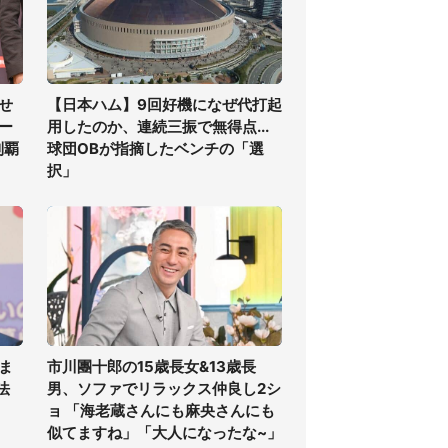
せ
【日本ハム】9回好機になぜ代打起
ー
用したのか、連続三振で無得点...
制覇
球団OBが指摘したベンチの「選
択」
ま
市川團十郎の15歳長女&13歳長
法
男、ソファでリラックス仲良し2シ
ョ 「海老蔵さんにも麻央さんにも
似てますね」「大人になったな~」