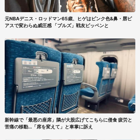
元NBAデニス・ロッドマン65歳、ヒゲはピンク色&鼻・唇ピ
アスで変わらぬ威圧感 「ブルズ」戦友ピッペンと
新幹線で「最悪の座席」隣が大股広げてこちらに侵食 疲労と
苦痛の移動...「席を変えて」と車掌に訴え