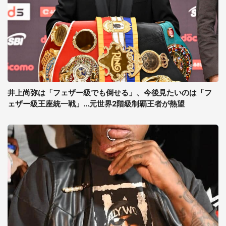
井上尚弥は「フェザー級でも倒せる」、今後見たいのは「フ
ェザー級王座統一戦」...元世界2階級制覇王者が熱望