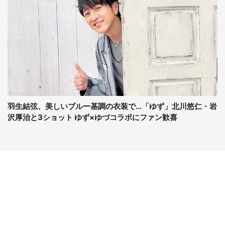
羽生結弦、美しいブルー基調の衣装で...「ゆず」北川悠仁・岩
沢厚治と3ショット ゆず×ゆづコラボにファン歓喜
コンテンツ
関連サイト
最新記事一覧
J-CASTニュース
コラムざんまい
J-CASTトレンド