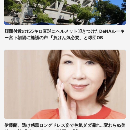
顔面付近の155キロ直球にヘルメット叩きつけたDeNAルーキ
ー宮下朝陽に擁護の声 「負けん気必要」と球団OB
伊藤蘭、透け感黒ロングドレス姿で色気ダダ漏れ...変わらぬ美