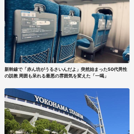
新幹線で「赤ん坊がうるさいんだよ」突然始まった50代男性
の説教 周囲も呆れる最悪の雰囲気を変えた「一喝」