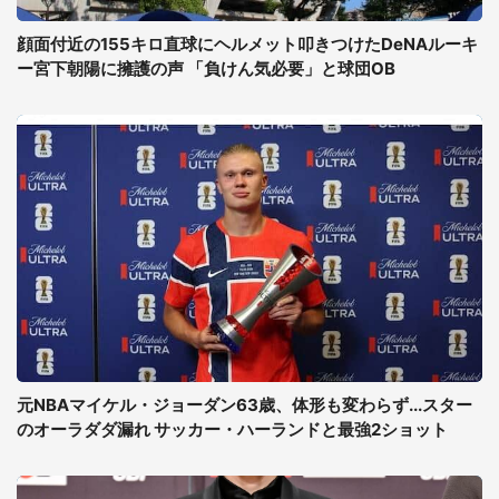
顔面付近の155キロ直球にヘルメット叩きつけたDeNAルーキ
ー宮下朝陽に擁護の声 「負けん気必要」と球団OB
元NBAマイケル・ジョーダン63歳、体形も変わらず...スター
のオーラダダ漏れ サッカー・ハーランドと最強2ショット