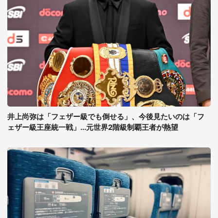
井上尚弥は「フェザー級でも倒せる」、今後見たいのは「フ
ェザー級王座統一戦」...元世界2階級制覇王者が熱望