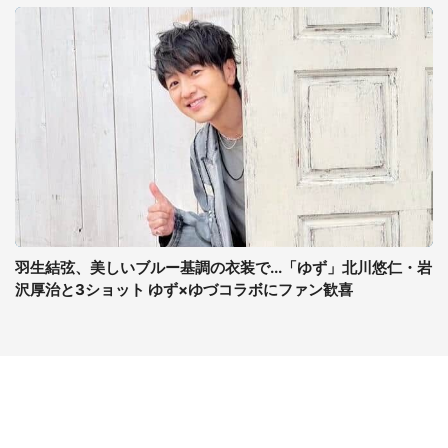
羽生結弦、美しいブルー基調の衣装で...「ゆず」北川悠仁・岩
沢厚治と3ショット ゆず×ゆづコラボにファン歓喜
コンテンツ
関連サイト