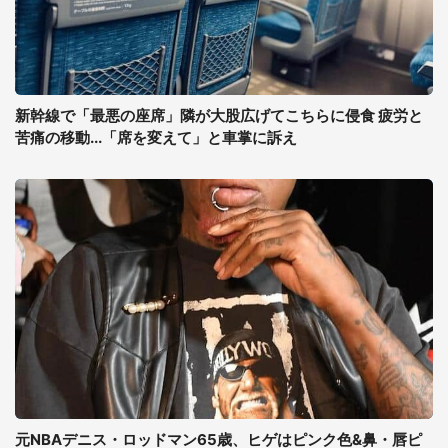
新幹線で「最悪の座席」隣が大股広げてこちらに侵食 疲労と
苦痛の移動...「席を変えて」と車掌に訴え
元NBAデニス・ロッドマン65歳、ヒゲはピンク色&鼻・唇ピ