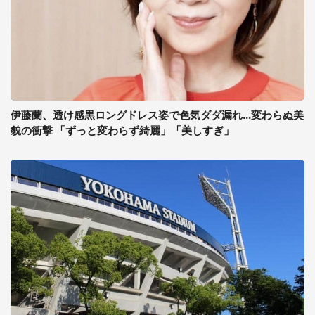
伊藤蘭、透け感黒ロングドレス姿で色気ダダ漏れ...変わらぬ美
貌の衝撃 「ずっと変わらず綺麗」「美しすぎ」