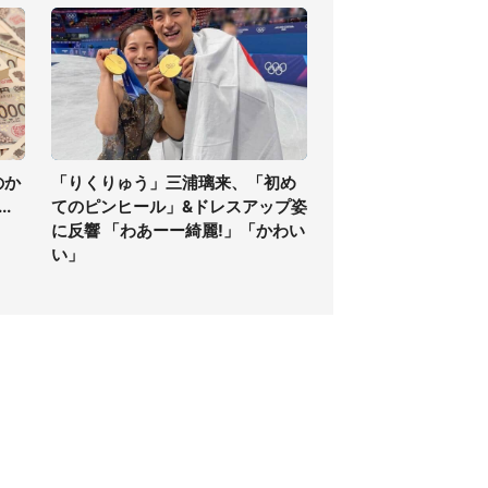
のか
「りくりゅう」三浦璃来、「初め
.
てのピンヒール」&ドレスアップ姿
に反響 「わあーー綺麗!」「かわい
い」
個人情報保護方針