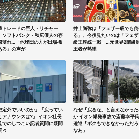
撃トレードの巨人・リチャー
井上尚弥は「フェザー級でも倒
、ソフトバンク・秋広優人の存
る」、今後見たいのは「フェザ
感薄れ...「他球団の方が出場機
級王座統一戦」...元世界2階級
ある」の声が
王者が熱望
想定外でいいのか」「戻ってい
なぜ「戻るな」と言えなかった
とアナウンスは?」 イオン社長
か イオン爆発事故で斎藤幸平
見でのしつこい記者質問に疑問
逡巡「ボクもできなかっただろ
続々
なあ」