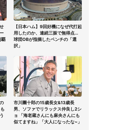
せ
【日本ハム】9回好機になぜ代打起
ー
用したのか、連続三振で無得点...
制覇
球団OBが指摘したベンチの「選
択」
の
市川團十郎の15歳長女&13歳長
氏も
男、ソファでリラックス仲良し2シ
う
ョ 「海老蔵さんにも麻央さんにも
似てますね」「大人になったな~」