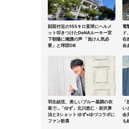
顔面付近の155キロ直球にヘルメ
電
ット叩きつけたDeNAルーキー宮
ド
下朝陽に擁護の声 「負けん気必
在
要」と球団OB
会
羽生結弦、美しいブルー基調の衣
「
装で...「ゆず」北川悠仁・岩沢厚
い
治と3ショット ゆず×ゆづコラボに
会
ファン歓喜
も