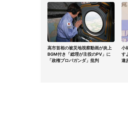
高市首相の被災地視察動画が炎上
小
BGM付き「総理が主役のPV」に
す
「政権プロパガンダ」批判
違
コンテンツ
関連サ
最新記事一覧
J-CAS