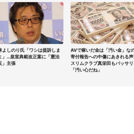
林よしのり氏「ワシは提訴しま
AVで稼いだ金は「汚い金」な
よ」...皇室典範改正案に「憲法
寄付報告への中傷にあきれる声..
反」主張
スリムクラブ真栄田もバッサリ
「汚い心だね」
イト
サイトについて
Tニュース
会社案内