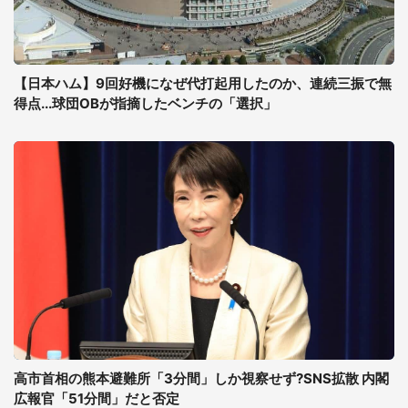
【日本ハム】9回好機になぜ代打起用したのか、連続三振で無
得点...球団OBが指摘したベンチの「選択」
高市首相の熊本避難所「3分間」しか視察せず?SNS拡散 内閣
広報官「51分間」だと否定