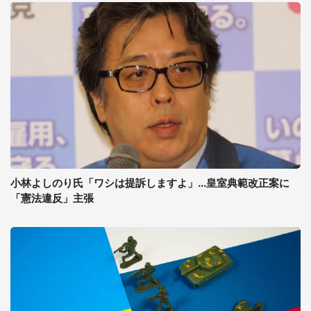
小林よしのり氏「ワシは提訴しますよ」...皇室典範改正案に
「憲法違反」主張