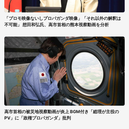
「プロモ映像ないしプロパガンダ映像」「それ以外の解釈は
不可能」 想田和弘氏、高市首相の熊本視察動画を分析
高市首相の被災地視察動画が炎上 BGM付き「総理が主役の
PV」に「政権プロパガンダ」批判