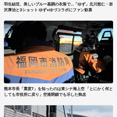
羽生結弦、美しいブルー基調の衣装で...「ゆず」北川悠仁・岩
沢厚治と3ショット ゆず×ゆづコラボにファン歓喜
熊本市長「震度7」を知ったのは東シナ海上空 「とにかく何と
しても市役所に戻り」空港閉鎖でも示した執念