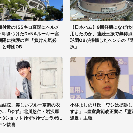
面付近の155キロ直球にヘルメ
【日本ハム】9回好機になぜ代
ト叩きつけたDeNAルーキー宮
用したのか、連続三振で無得点..
朝陽に擁護の声 「負けん気必
球団OBが指摘したベンチの「
」と球団OB
択」
生結弦、美しいブルー基調の衣
小林よしのり氏「ワシは提訴し
で...「ゆず」北川悠仁・岩沢厚
すよ」...皇室典範改正案に「憲
と3ショット ゆず×ゆづコラボに
違反」主張
ァン歓喜