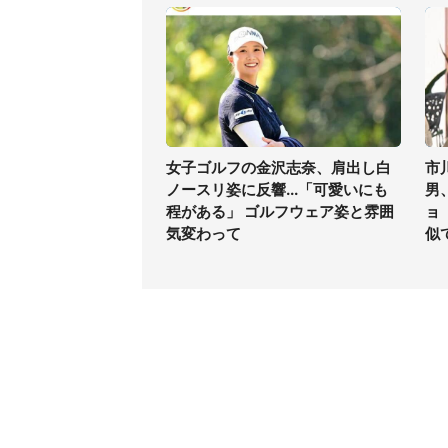
女子ゴルフの金沢志奈、肩出し白
市
ノースリ姿に反響...「可愛いにも
男
程がある」 ゴルフウェア姿と雰囲
ョ
気変わって
似
コンテンツ
関連サ
最新記事一覧
J-CAS