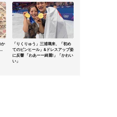
のか
「りくりゅう」三浦璃来、「初め
.
てのピンヒール」&ドレスアップ姿
に反響 「わあーー綺麗!」「かわい
い」
個人情報保護方針