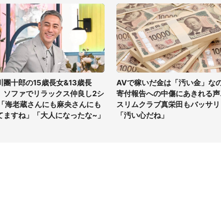
川團十郎の15歳長女&13歳長
AVで稼いだ金は「汚い金」な
、ソファでリラックス仲良し2シ
寄付報告への中傷にあきれる声..
 「海老蔵さんにも麻央さんにも
スリムクラブ真栄田もバッサリ
てますね」「大人になったな~」
「汚い心だね」
イト
サイトについて
Tニュース
会社案内