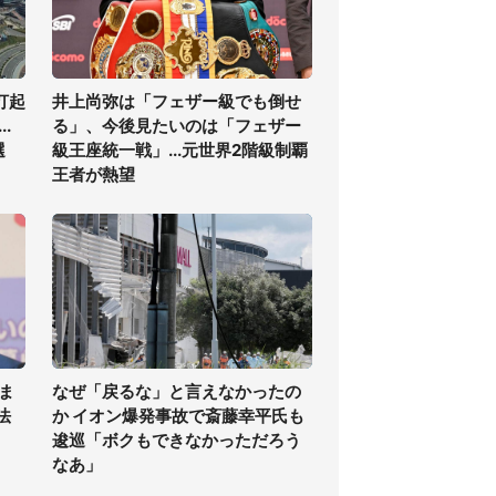
打起
井上尚弥は「フェザー級でも倒せ
.
る」、今後見たいのは「フェザー
選
級王座統一戦」...元世界2階級制覇
王者が熱望
ま
なぜ「戻るな」と言えなかったの
法
か イオン爆発事故で斎藤幸平氏も
逡巡「ボクもできなかっただろう
なあ」