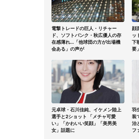
電撃トレードの巨人・リチャー
顔
ド、ソフトバンク・秋広優人の存
ッ
在感薄れ...「他球団の方が出場機
下
会ある」の声が
要
元卓球・石川佳純、イケメン陸上
羽
選手と2ショット 「メチャ可愛
装
い」「かわいい笑顔」「美男美
治
女」話題に
フ