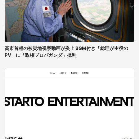
高市首相の被災地視察動画が炎上 BGM付き「総理が主役の
PV」に「政権プロパガンダ」批判