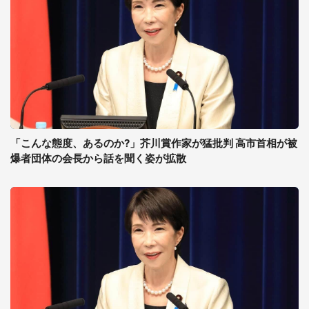
「こんな態度、あるのか?」芥川賞作家が猛批判 高市首相が被
爆者団体の会長から話を聞く姿が拡散