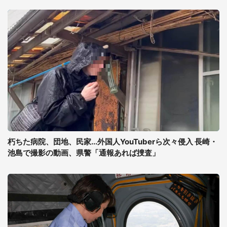
朽ちた病院、団地、民家...外国人YouTuberら次々侵入 長崎・
池島で撮影の動画、県警「通報あれば捜査」