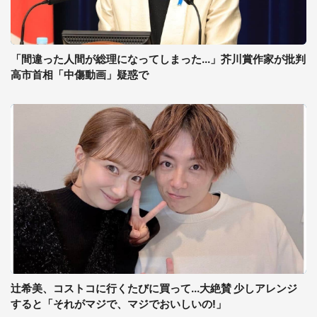
「間違った人間が総理になってしまった...」芥川賞作家が批判
高市首相「中傷動画」疑惑で
辻希美、コストコに行くたびに買って...大絶賛 少しアレンジ
すると「それがマジで、マジでおいしいの!」