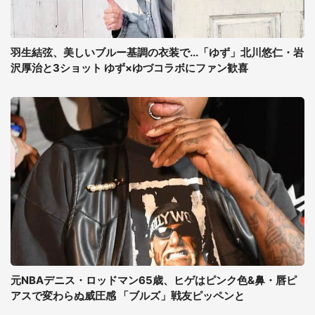
羽生結弦、美しいブルー基調の衣装で...「ゆず」北川悠仁・岩
沢厚治と3ショット ゆず×ゆづコラボにファン歓喜
元NBAデニス・ロッドマン65歳、ヒゲはピンク色&鼻・唇ピ
アスで変わらぬ威圧感 「ブルズ」戦友ピッペンと