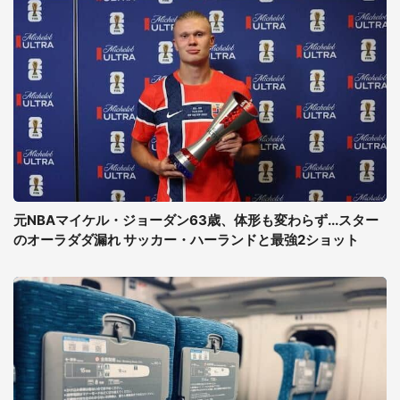
元NBAマイケル・ジョーダン63歳、体形も変わらず...スター
のオーラダダ漏れ サッカー・ハーランドと最強2ショット