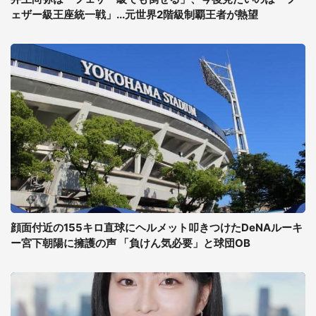
ェザー級王座統一戦」...元世界2階級制覇王者が熱望
顔面付近の155キロ直球にヘルメット叩きつけたDeNAルーキ
ー宮下朝陽に擁護の声 「負けん気必要」と球団OB