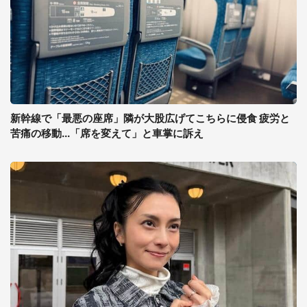
新幹線で「最悪の座席」隣が大股広げてこちらに侵食 疲労と
苦痛の移動...「席を変えて」と車掌に訴え