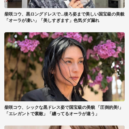
柴咲コウ、黒ロングドレスで...後ろ姿まで美しい国宝級の美貌
「オーラが凄い」「美しすぎます」色気ダダ漏れ
柴咲コウ、シックな黒ドレス姿で国宝級の美貌 「圧倒的美!」
「エレガントで素敵」「纏ってるオーラが違う」