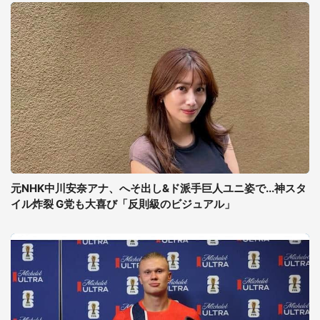
元NHK中川安奈アナ、へそ出し&ド派手巨人ユニ姿で...神スタ
イル炸裂 G党も大喜び「反則級のビジュアル」