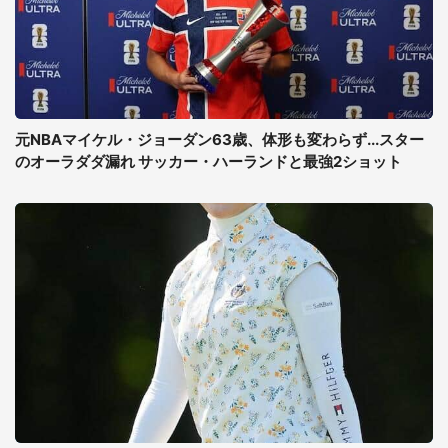
元NBAマイケル・ジョーダン63歳、体形も変わらず...スター
のオーラダダ漏れ サッカー・ハーランドと最強2ショット