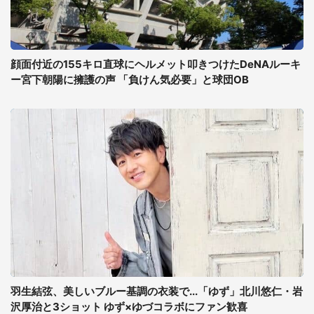
顔面付近の155キロ直球にヘルメット叩きつけたDeNAルーキ
ー宮下朝陽に擁護の声 「負けん気必要」と球団OB
羽生結弦、美しいブルー基調の衣装で...「ゆず」北川悠仁・岩
沢厚治と3ショット ゆず×ゆづコラボにファン歓喜