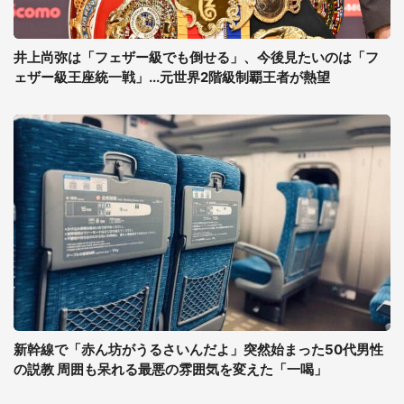
井上尚弥は「フェザー級でも倒せる」、今後見たいのは「フ
ェザー級王座統一戦」...元世界2階級制覇王者が熱望
新幹線で「赤ん坊がうるさいんだよ」突然始まった50代男性
の説教 周囲も呆れる最悪の雰囲気を変えた「一喝」