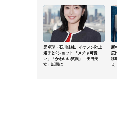
元卓球・石川佳純、イケメン陸上
新
選手と2ショット 「メチャ可愛
広
い」「かわいい笑顔」「美男美
移
女」話題に
え
コンテンツ
関連サ