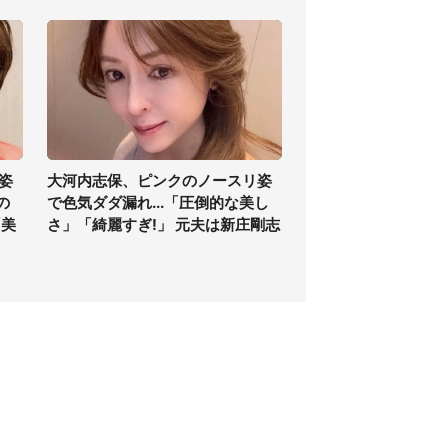
姿
大河内志保、ピンクのノースリ姿
の
で色気ダダ漏れ...「圧倒的な美し
「美
さ」「綺麗すぎ!」 元夫は新庄剛志