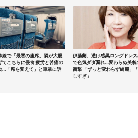
幹線で「最悪の座席」隣が大股
伊藤蘭、透け感黒ロングドレス
げてこちらに侵食 疲労と苦痛の
で色気ダダ漏れ...変わらぬ美貌
動...「席を変えて」と車掌に訴
衝撃 「ずっと変わらず綺麗」
しすぎ」
イト
サイトについて