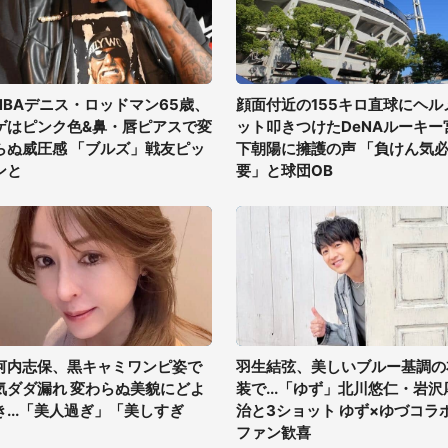
NBAデニス・ロッドマン65歳、
顔面付近の155キロ直球にヘル
ゲはピンク色&鼻・唇ピアスで変
ット叩きつけたDeNAルーキー
らぬ威圧感 「ブルズ」戦友ピッ
下朝陽に擁護の声 「負けん気
ンと
要」と球団OB
河内志保、黒キャミワンピ姿で
羽生結弦、美しいブルー基調の
気ダダ漏れ 変わらぬ美貌にどよ
装で...「ゆず」北川悠仁・岩沢
き...「美人過ぎ」「美しすぎ
治と3ショット ゆず×ゆづコラ
」
ファン歓喜