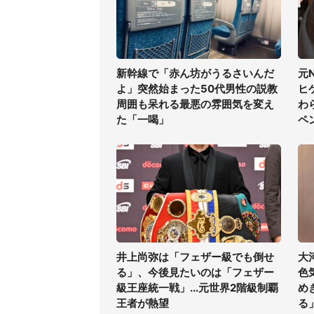
新幹線で「赤ん坊がうるさいんだ
元
よ」突然始まった50代男性の説教
ヒ
周囲も呆れる最悪の雰囲気を変え
わ
た「一喝」
ペ
井上尚弥は「フェザー級でも倒せ
大
る」、今後見たいのは「フェザー
色
級王座統一戦」...元世界2階級制覇
め
王者が熱望
る