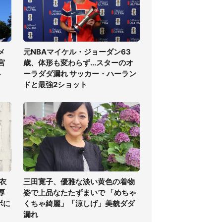
メ
元NBAマイケル・ジョーダン63
宮
歳、体形も変わらず...スターのオ
必
ーラダダ漏れ サッカー・ハーラン
ドと最強2ショット
衣
三田寛子、優雅な淡い黄色の着物
厚
姿で上品なたたずまいで 「めちゃ
ボに
くちゃ綺麗」「涼しげ」美貌ダダ
漏れ