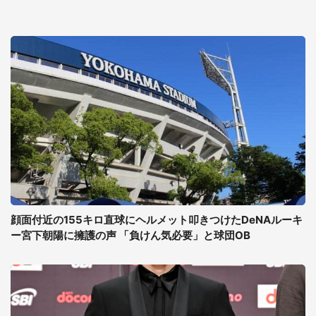
顔面付近の155キロ直球にヘルメット叩きつけたDeNAルーキ
ー宮下朝陽に擁護の声 「負けん気必要」と球団OB