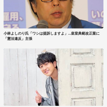
小林よしのり氏「ワシは提訴しますよ」...皇室典範改正案に
「憲法違反」主張