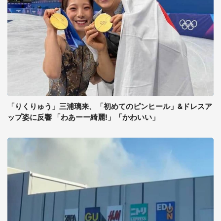
「りくりゅう」三浦璃来、「初めてのピンヒール」&ドレスア
ップ姿に反響 「わあーー綺麗!」「かわいい」