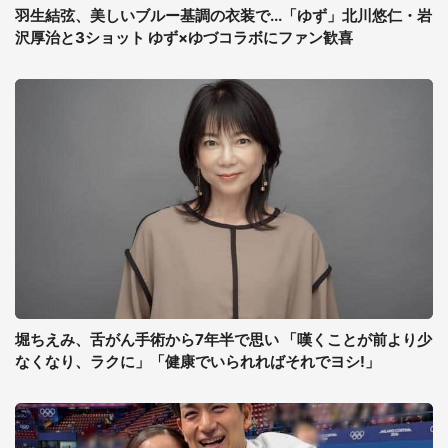
羽生結弦、美しいブルー基調の衣装で...「ゆず」北川悠仁・岩
沢厚治と3ショット ゆず×ゆづコラボにファン歓喜
堀ちえみ、舌がん手術から7年半で思い 「嘆くことが前より少
なくなり、ラクに」「健康でいられればそれでヨシ!」