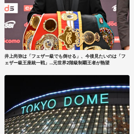
井上尚弥は「フェザー級でも倒せる」、今後見たいのは「フ
ェザー級王座統一戦」...元世界2階級制覇王者が熱望