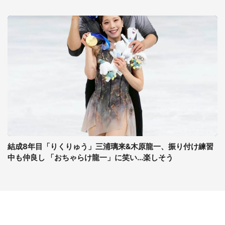
結成8年目「りくりゅう」三浦璃来&木原龍一、振り付け練習
中も仲良し 「おちゃらけ龍一」に笑い...楽しそう