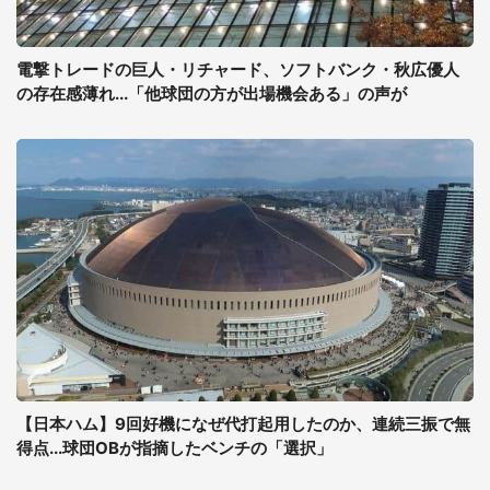
電撃トレードの巨人・リチャード、ソフトバンク・秋広優人
の存在感薄れ...「他球団の方が出場機会ある」の声が
【日本ハム】9回好機になぜ代打起用したのか、連続三振で無
得点...球団OBが指摘したベンチの「選択」