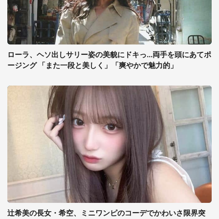
ローラ、ヘソ出しサリー姿の美貌にドキっ...両手を頭にあてポ
ージング 「また一段と美しく」「爽やかで魅力的」
辻希美の長女・希空、ミニワンピのコーデでかわいさ限界突