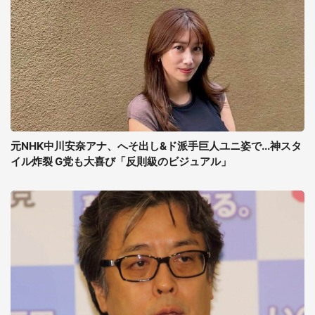
元NHK中川安奈アナ、へそ出し&ド派手巨人ユニ姿で...神スタ
イル炸裂 G党も大喜び「反則級のビジュアル」