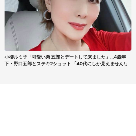
小柳ルミ子「可愛い弟 五郎とデートして来ました」...4歳年
下・野口五郎とステキ2ショット 「40代にしか見えません!」
コンテンツ
関連サイト
最新記事一覧
J-CASTニュース
コラムざんまい
J-CASTトレンド
ニュース pickup
J-CAST会社ウォッチ