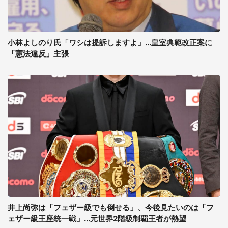
小林よしのり氏「ワシは提訴しますよ」...皇室典範改正案に
「憲法違反」主張
井上尚弥は「フェザー級でも倒せる」、今後見たいのは「フ
ェザー級王座統一戦」...元世界2階級制覇王者が熱望