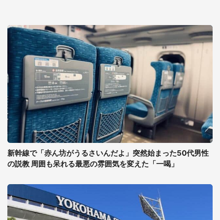
新幹線で「赤ん坊がうるさいんだよ」突然始まった50代男性
の説教 周囲も呆れる最悪の雰囲気を変えた「一喝」