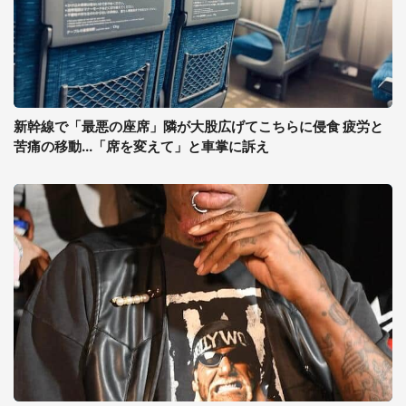
新幹線で「最悪の座席」隣が大股広げてこちらに侵食 疲労と
苦痛の移動...「席を変えて」と車掌に訴え