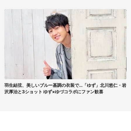
羽生結弦、美しいブルー基調の衣装で...「ゆず」北川悠仁・岩
沢厚治と3ショット ゆず×ゆづコラボにファン歓喜