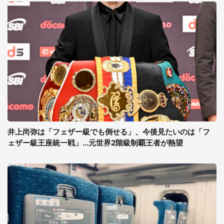
井上尚弥は「フェザー級でも倒せる」、今後見たいのは「フ
ェザー級王座統一戦」...元世界2階級制覇王者が熱望