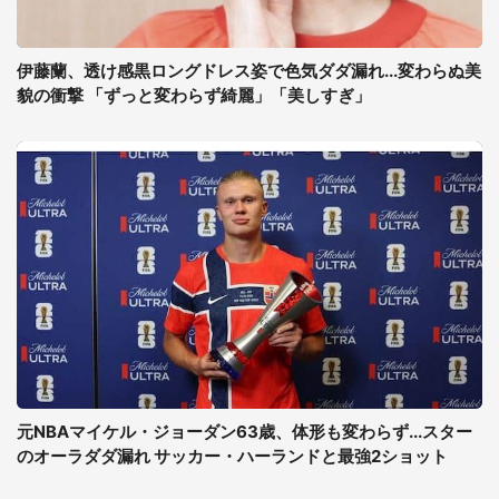
伊藤蘭、透け感黒ロングドレス姿で色気ダダ漏れ...変わらぬ美
貌の衝撃 「ずっと変わらず綺麗」「美しすぎ」
元NBAマイケル・ジョーダン63歳、体形も変わらず...スター
のオーラダダ漏れ サッカー・ハーランドと最強2ショット