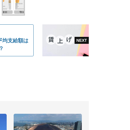
 平均支給額は
？