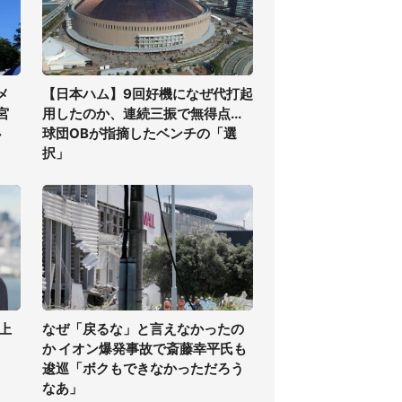
メ
【日本ハム】9回好機になぜ代打起
宮
用したのか、連続三振で無得点...
必
球団OBが指摘したベンチの「選
択」
上
なぜ「戻るな」と言えなかったの
か イオン爆発事故で斎藤幸平氏も
逡巡「ボクもできなかっただろう
なあ」