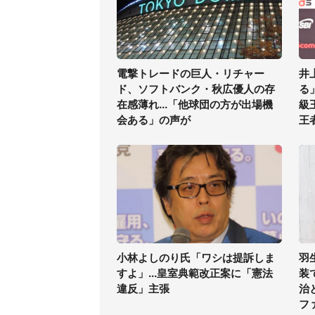
電撃トレードの巨人・リチャー
井
ド、ソフトバンク・秋広優人の存
る
在感薄れ...「他球団の方が出場機
級
会ある」の声が
王
小林よしのり氏「ワシは提訴しま
羽
すよ」...皇室典範改正案に「憲法
装
違反」主張
治
フ