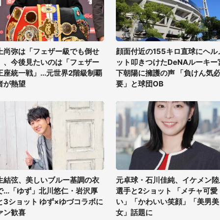
上尚弥は「フェザー級でも倒せ
顔面付近の155キロ直球にヘル
」、今後見たいのは「フェザー
ット叩きつけたDeNAルーキー
王座統一戦」...元世界2階級制覇
下朝陽に擁護の声 「負けん気
者が熱望
要」と球団OB
生結弦、美しいブルー基調の衣
元卓球・石川佳純、イケメン陸
で...「ゆず」北川悠仁・岩沢厚
選手と2ショット 「メチャ可愛
と3ショット ゆず×ゆづコラボに
い」「かわいい笑顔」「美男美
ァン歓喜
女」話題に