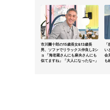
市川團十郎の15歳長女&13歳長
「
男、ソファでリラックス仲良し2シ
い
ョ 「海老蔵さんにも麻央さんにも
会
似てますね」「大人になったな~」
も
コンテンツ
関連サ