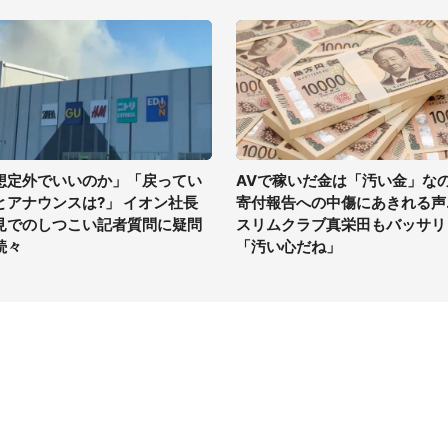
想定外でいいのか」「戻ってい
AVで稼いだ金は「汚い金」な
とアナウンスは?」 イオン社長
寄付報告への中傷にあきれる声..
見でのしつこい記者質問に疑問
スリムクラブ真栄田もバッサリ
続々
「汚い心だね」
イト
サイトについて