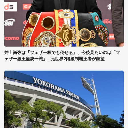
井上尚弥は「フェザー級でも倒せる」、今後見たいのは「フ
ェザー級王座統一戦」...元世界2階級制覇王者が熱望