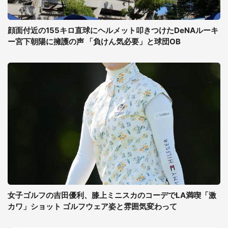
顔面付近の155キロ直球にヘルメット叩きつけたDeNAルーキ
ー宮下朝陽に擁護の声 「負けん気必要」と球団OB
女子ゴルフの吉田優利、膝上ミニスカのコーデでLA満喫「激
カワ」ショット ゴルフウェア姿と雰囲気変わって