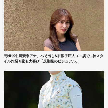
元NHK中川安奈アナ、へそ出し&ド派手巨人ユニ姿で...神スタ
イル炸裂 G党も大喜び「反則級のビジュアル」