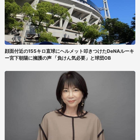
顔面付近の155キロ直球にヘルメット叩きつけたDeNAルーキ
ー宮下朝陽に擁護の声 「負けん気必要」と球団OB