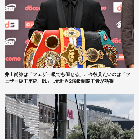
井上尚弥は「フェザー級でも倒せる」、今後見たいのは「フ
ェザー級王座統一戦」...元世界2階級制覇王者が熱望