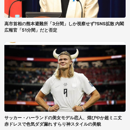
高市首相の熊本避難所「3分間」しか視察せず?SNS拡散 内閣
広報官「51分間」だと否定
サッカー・ハーランドの美女モデル恋人、煌びやか超ミニ丈
赤ドレスで色気ダダ漏れ すらり神スタイルの美貌