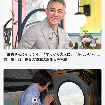
「麻央さんにそっくり」「すっかり大人に」「かわいい~」...
市川團十郎、長女の15歳の誕生日を祝福