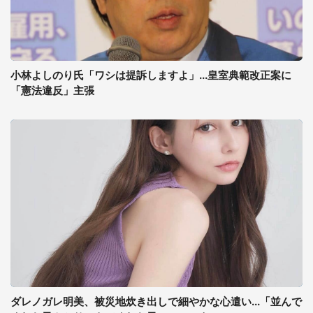
小林よしのり氏「ワシは提訴しますよ」...皇室典範改正案に
「憲法違反」主張
ダレノガレ明美、被災地炊き出しで細やかな心遣い...「並んで