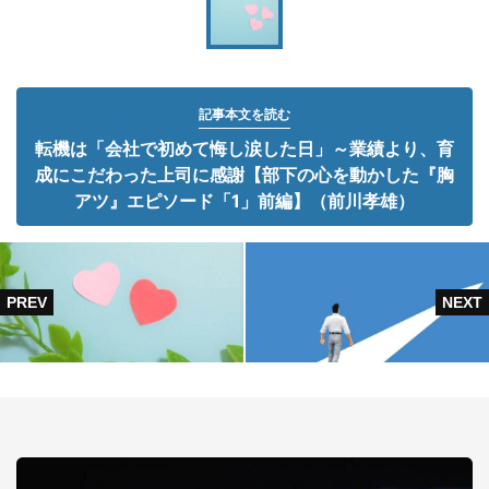
記事本文を読む
転機は「会社で初めて悔し涙した日」～業績より、育
成にこだわった上司に感謝【部下の心を動かした『胸
アツ』エピソード「1」前編】（前川孝雄）