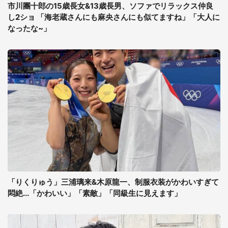
市川團十郎の15歳長女&13歳長男、ソファでリラックス仲良
し2ショ 「海老蔵さんにも麻央さんにも似てますね」「大人に
なったな~」
「りくりゅう」三浦璃来&木原龍一、制服衣装がかわいすぎて
悶絶...「かわいい」「素敵」「同級生に見えます」