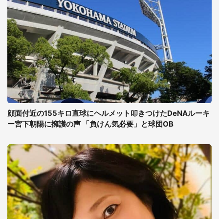
顔面付近の155キロ直球にヘルメット叩きつけたDeNAルーキ
ー宮下朝陽に擁護の声 「負けん気必要」と球団OB