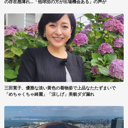
の存在感薄れ...「他球団の方が出場機会ある」の声が
三田寛子、優雅な淡い黄色の着物姿で上品なたたずまいで
「めちゃくちゃ綺麗」「涼しげ」美貌ダダ漏れ