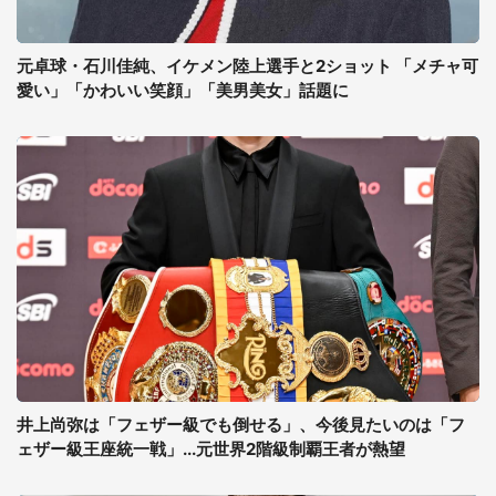
元卓球・石川佳純、イケメン陸上選手と2ショット 「メチャ可
愛い」「かわいい笑顔」「美男美女」話題に
井上尚弥は「フェザー級でも倒せる」、今後見たいのは「フ
ェザー級王座統一戦」...元世界2階級制覇王者が熱望