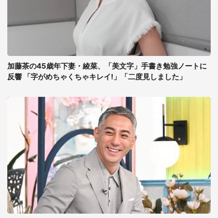
加藤茶の45歳年下妻・綾菜、「美文字」手書き勉強ノートに
反響 「字がめちゃくちゃキレイ!」「二度見しました」