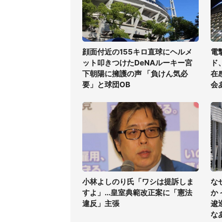
顔面付近の155キロ直球にヘルメ
電
ット叩きつけたDeNAルーキー宮
ド
下朝陽に擁護の声 「負けん気必
在
要」と球団OB
会
小林よしのり氏「ワシは提訴しま
な
すよ」...皇室典範改正案に「憲法
か
違反」主張
逡
な