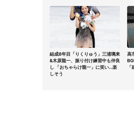
結成8年目「りくりゅう」三浦璃来
高
&木原龍一、振り付け練習中も仲良
B
し 「おちゃらけ龍一」に笑い...楽
「
しそう
コンテンツ
関連サ