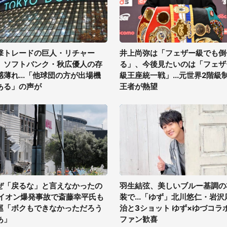
撃トレードの巨人・リチャー
井上尚弥は「フェザー級でも倒
、ソフトバンク・秋広優人の存
る」、今後見たいのは「フェザ
感薄れ...「他球団の方が出場機
級王座統一戦」...元世界2階級
ある」の声が
王者が熱望
ぜ「戻るな」と言えなかったの
羽生結弦、美しいブルー基調の
 イオン爆発事故で斎藤幸平氏も
装で...「ゆず」北川悠仁・岩沢
巡「ボクもできなかっただろう
治と3ショット ゆず×ゆづコラ
あ」
ファン歓喜