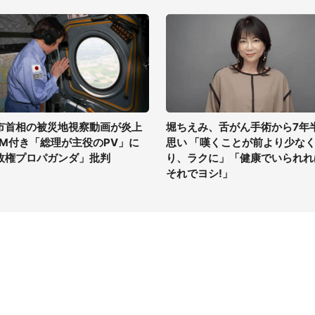
市首相の被災地視察動画が炎上
堀ちえみ、舌がん手術から7年
GM付き「総理が主役のPV」に
思い 「嘆くことが前より少な
政権プロパガンダ」批判
り、ラクに」「健康でいられれ
それでヨシ!」
イト
サイトについて