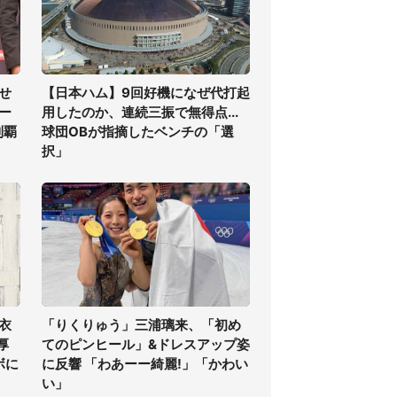
せ
【日本ハム】9回好機になぜ代打起
ー
用したのか、連続三振で無得点...
制覇
球団OBが指摘したベンチの「選
択」
衣
「りくりゅう」三浦璃来、「初め
厚
てのピンヒール」&ドレスアップ姿
ボに
に反響 「わあーー綺麗!」「かわい
い」