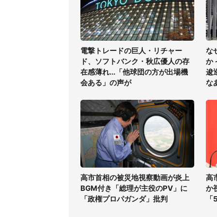
電撃トレードの巨人・リチャー
な
ド、ソフトバンク・秋広優人の存
か
在感薄れ...「他球団の方が出場機
逡
会ある」の声が
な
高市首相の被災地視察動画が炎上
高
BGM付き「総理が主役のPV」に
か
「政権プロパガンダ」批判
「