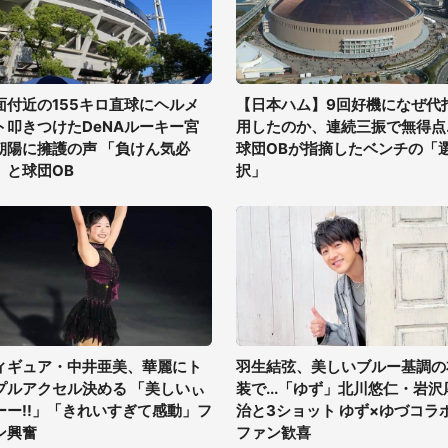
面付近の155キロ直球にヘルメ
【日本ハム】9回好機になぜ代
ト叩きつけたDeNAルーキー宮
用したのか、連続三振で無得点..
朝陽に擁護の声 「負けん気必
球団OBが指摘したベンチの「
」と球団OB
択」
ィギュア・中井亜美、華麗にト
羽生結弦、美しいブルー基調の
プルアクセル決める 「美しいぃ
装で...「ゆず」北川悠仁・岩沢
ーー!!」「きれいすぎて感動」フ
治と3ショット ゆず×ゆづコラ
ン興奮
ファン歓喜