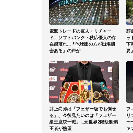
電撃トレードの巨人・リチャー
顔
ド、ソフトバンク・秋広優人の存
ッ
在感薄れ...「他球団の方が出場機
下
会ある」の声が
要
井上尚弥は「フェザー級でも倒せ
フ
る」、今後見たいのは「フェザー
リ
級王座統一戦」...元世界2階級制覇
ー
王者が熱望
ァ