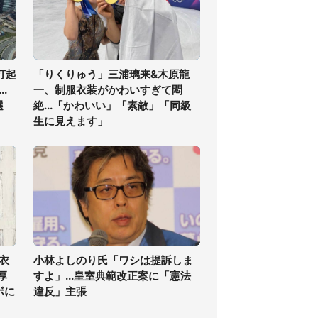
打起
「りくりゅう」三浦璃来&木原龍
.
一、制服衣装がかわいすぎて悶
選
絶...「かわいい」「素敵」「同級
生に見えます」
衣
小林よしのり氏「ワシは提訴しま
厚
すよ」...皇室典範改正案に「憲法
ボに
違反」主張