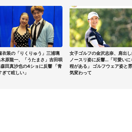
服衣装の「りくりゅう」三浦璃
女子ゴルフの金沢志奈、肩出し
&木原龍一、「うたまさ」吉田唄
ノースリ姿に反響...「可愛いに
&森田真沙也の4ショに反響 「青
程がある」 ゴルフウェア姿と
すぎて眩しい」
気変わって
イト
サイトについて