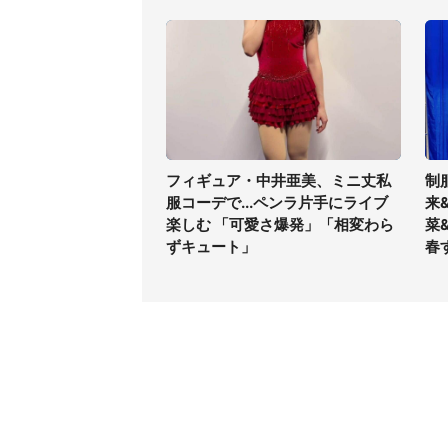
フィギュア・中井亜美、ミニ丈私
制
服コーデで...ペンラ片手にライブ
来
楽しむ 「可愛さ爆発」「相変わら
菜
ずキュート」
春
コンテンツ
関連サ