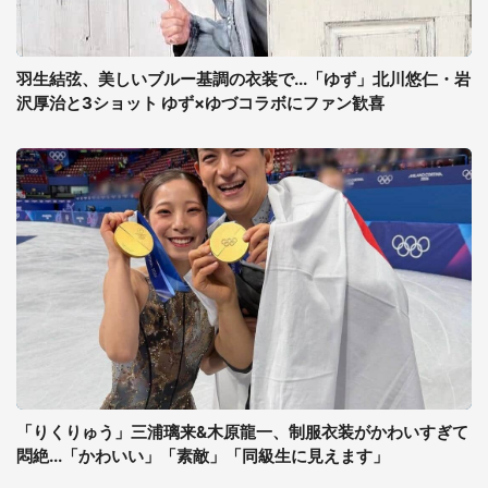
羽生結弦、美しいブルー基調の衣装で...「ゆず」北川悠仁・岩
沢厚治と3ショット ゆず×ゆづコラボにファン歓喜
「りくりゅう」三浦璃来&木原龍一、制服衣装がかわいすぎて
悶絶...「かわいい」「素敵」「同級生に見えます」