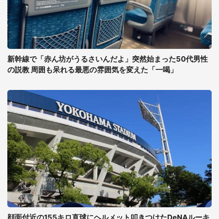
新幹線で「赤ん坊がうるさいんだよ」突然始まった50代男性
の説教 周囲も呆れる最悪の雰囲気を変えた「一喝」
顔面付近の155キロ直球にヘルメット叩きつけたDeNAルーキ