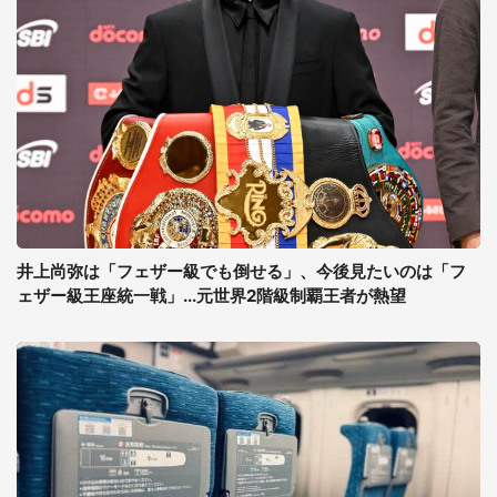
井上尚弥は「フェザー級でも倒せる」、今後見たいのは「フ
ェザー級王座統一戦」...元世界2階級制覇王者が熱望