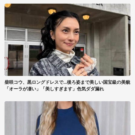
柴咲コウ、黒ロングドレスで...後ろ姿まで美しい国宝級の美貌
「オーラが凄い」「美しすぎます」色気ダダ漏れ