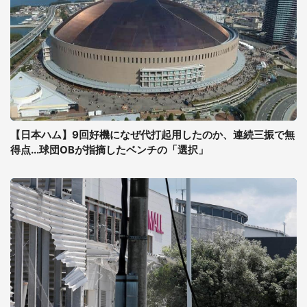
【日本ハム】9回好機になぜ代打起用したのか、連続三振で無
得点...球団OBが指摘したベンチの「選択」