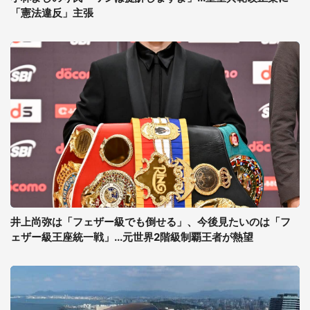
「憲法違反」主張
井上尚弥は「フェザー級でも倒せる」、今後見たいのは「フ
ェザー級王座統一戦」...元世界2階級制覇王者が熱望