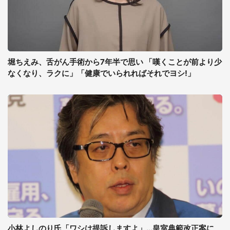
堀ちえみ、舌がん手術から7年半で思い 「嘆くことが前より少
なくなり、ラクに」「健康でいられればそれでヨシ!」
小林よしのり氏「ワシは提訴しますよ」...皇室典範改正案に