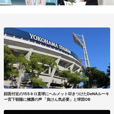
顔面付近の155キロ直球にヘルメット叩きつけたDeNAルーキ
ー宮下朝陽に擁護の声 「負けん気必要」と球団OB