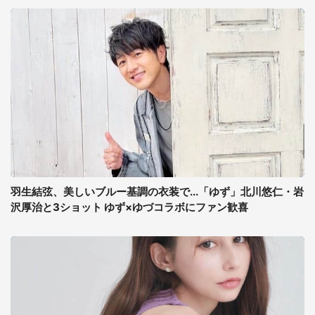
羽生結弦、美しいブルー基調の衣装で...「ゆず」北川悠仁・岩
沢厚治と3ショット ゆず×ゆづコラボにファン歓喜